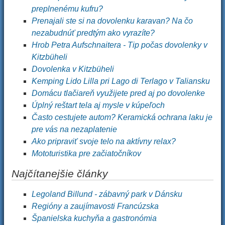
preplnenému kufru?
Prenajali ste si na dovolenku karavan? Na čo
nezabudnúť predtým ako vyrazíte?
Hrob Petra Aufschnaitera - Tip počas dovolenky v
Kitzbüheli
Dovolenka v Kitzbüheli
Kemping Lido Lilla pri Lago di Terlago v Taliansku
Domácu tlačiareň využijete pred aj po dovolenke
Úplný reštart tela aj mysle v kúpeľoch
Často cestujete autom? Keramická ochrana laku je
pre vás na nezaplatenie
Ako pripraviť svoje telo na aktívny relax?
Mototuristika pre začiatočníkov
Najčítanejšie články
Legoland Billund - zábavný park v Dánsku
Regióny a zaujímavosti Francúzska
Španielska kuchyňa a gastronómia