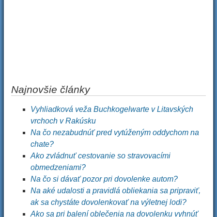
Najnovšie články
Vyhliadková veža Buchkogelwarte v Litavských
vrchoch v Rakúsku
Na čo nezabudnúť pred vytúženým oddychom na
chate?
Ako zvládnuť cestovanie so stravovacími
obmedzeniami?
Na čo si dávať pozor pri dovolenke autom?
Na aké udalosti a pravidlá obliekania sa pripraviť,
ak sa chystáte dovolenkovať na výletnej lodi?
Ako sa pri balení oblečenia na dovolenku vyhnúť