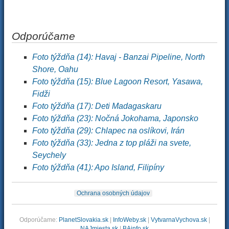
Odporúčame
Foto týždňa (14): Havaj - Banzai Pipeline, North
Shore, Oahu
Foto týždňa (15): Blue Lagoon Resort, Yasawa,
Fidži
Foto týždňa (17): Deti Madagaskaru
Foto týždňa (23): Nočná Jokohama, Japonsko
Foto týždňa (29): Chlapec na oslíkovi, Irán
Foto týždňa (33): Jedna z top pláži na svete,
Seychely
Foto týždňa (41): Apo Island, Filipíny
Ochrana osobných údajov
Odporúčame:
PlanetSlovakia.sk
|
InfoWeby.sk
|
VytvarnaVychova.sk
|
NAJmiesta.sk
|
BAinfo.sk