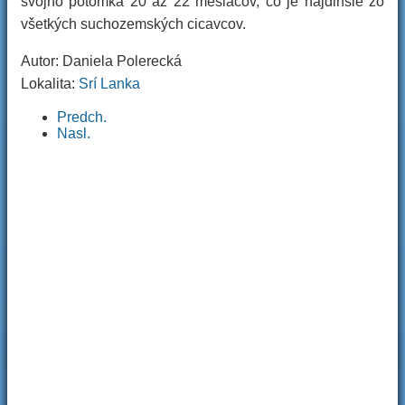
svojho potomka 20 až 22 mesiacov, čo je najdlhšie zo
všetkých suchozemských cicavcov.
Autor: Daniela Polerecká
Lokalita:
Srí Lanka
Predch.
Nasl.