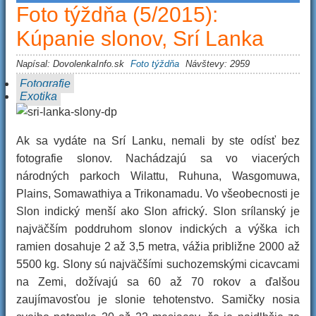
Foto týždňa (5/2015):
Kúpanie slonov, Srí Lanka
Napísal:
DovolenkaInfo.sk
Foto týždňa
Návštevy: 2959
Fotografie
Exotika
Ak sa vydáte na Srí Lanku, nemali by ste odísť bez
fotografie slonov. Nachádzajú sa vo viacerých
národných parkoch Wilattu, Ruhuna, Wasgomuwa,
Plains, Somawathiya a Trikonamadu. Vo všeobecnosti je
Slon indický menší ako Slon africký. Slon srílanský je
najväčším poddruhom slonov indických a výška ich
ramien dosahuje 2 až 3,5 metra, vážia približne 2000 až
5500 kg. Slony sú najväčšími suchozemskými cicavcami
na Zemi, dožívajú sa 60 až 70 rokov a ďalšou
zaujímavosťou je slonie tehotenstvo. Samičky nosia