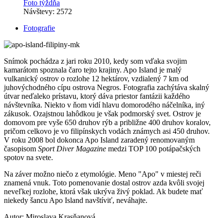
Foto týždňa
Návštevy: 2572
Fotografie
Snímok pochádza z jari roku 2010, kedy som vďaka svojim
kamarátom spoznala čaro tejto krajiny. Apo Island je malý
vulkanický ostrov o rozlohe 12 hektárov, vzdialený 7 km od
juhovýchodného cípu ostrova Negros. Fotografia zachýtáva skalný
útvar neďaleko prístavu, ktorý dáva priestor fantázii každého
návštevníka. Niekto v ňom vidí hlavu domorodého náčelníka, iný
zákusok. Ozajstnou lahôdkou je však podmorský svet. Ostrov je
domovom pre vyše 650 druhov rýb a približne 400 druhov koralov,
pričom celkovo je vo filipínskych vodách známych asi 450 druhov.
V roku 2008 bol dokonca Apo Island zaradený renomovaným
časopisom
Sport Diver Magazine
medzi TOP 100 potápačských
spotov na svete.
Na záver možno niečo z etymológie. Meno "Apo" v miestej reči
znamená vnuk. Toto pomenovanie dostal ostrov azda kvôli svojej
neveľkej rozlohe, ktorá však ukrýva živý poklad. Ak budete mať
niekedy šancu Apo Island navštíviť, neváhajte.
Autor: Miroslava Krasňanová