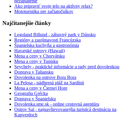
nezaplatenie
Ako pripraviť svoje telo na aktívny relax?
Mototuristika pre začiatočníkov
Najčítanejšie články
Legoland Billund - zábavný park v Dánsku
Regióny a zaujímavosti Francúzska
Španielska kuchyňa a gastronómia
Havajské ostrovy (Hawaii)
Mena a ceny v Chorvátsku
Mena a ceny v Tunisku
Seychely - praktické informácie a rady pred dovolenkou
Doprava v Taliansku
Dovolenka na ostrove Bora Bora
La Pelosa - nádherná pláž na Sardínii
Mena a ceny v Čiernej Hore
Geografia Grécka
Doprava v Španielsku
Dovolenka.sme.sk - online cestovná agentúra
Ostrov Sal - najnavštevovanejšia turisticá destinácia na
Kapverdoch