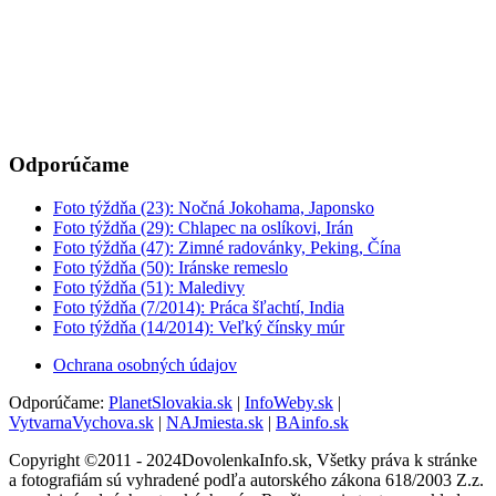
Odporúčame
Foto týždňa (23): Nočná Jokohama, Japonsko
Foto týždňa (29): Chlapec na oslíkovi, Irán
Foto týždňa (47): Zimné radovánky, Peking, Čína
Foto týždňa (50): Iránske remeslo
Foto týždňa (51): Maledivy
Foto týždňa (7/2014): Práca šľachtí, India
Foto týždňa (14/2014): Veľký čínsky múr
Ochrana osobných údajov
Odporúčame:
PlanetSlovakia.sk
|
InfoWeby.sk
|
VytvarnaVychova.sk
|
NAJmiesta.sk
|
BAinfo.sk
Copyright ©2011 - 2024DovolenkaInfo.sk, Všetky práva k stránke
a fotografiám sú vyhradené podľa autorského zákona 618/2003 Z.z.