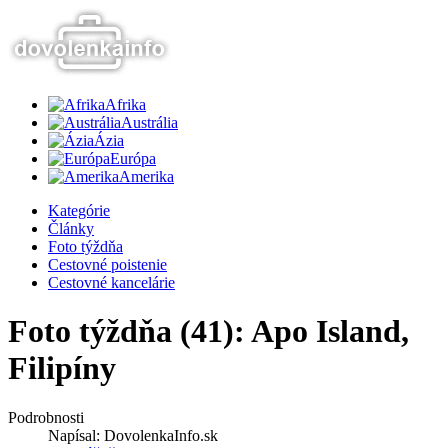
Afrika
Austrália
Ázia
Európa
Amerika
Kategórie
Články
Foto týždňa
Cestovné poistenie
Cestovné kancelárie
Foto týždňa (41): Apo Island,
Filipíny
Podrobnosti
Napísal:
DovolenkaInfo.sk