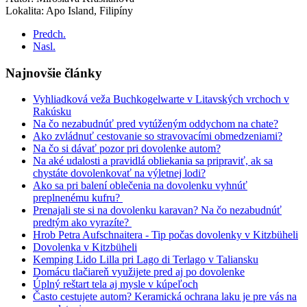
Lokalita: Apo Island, Filipíny
Predch.
Nasl.
Najnovšie články
Vyhliadková veža Buchkogelwarte v Litavských vrchoch v
Rakúsku
Na čo nezabudnúť pred vytúženým oddychom na chate?
Ako zvládnuť cestovanie so stravovacími obmedzeniami?
Na čo si dávať pozor pri dovolenke autom?
Na aké udalosti a pravidlá obliekania sa pripraviť, ak sa
chystáte dovolenkovať na výletnej lodi?
Ako sa pri balení oblečenia na dovolenku vyhnúť
preplnenému kufru?
Prenajali ste si na dovolenku karavan? Na čo nezabudnúť
predtým ako vyrazíte?
Hrob Petra Aufschnaitera - Tip počas dovolenky v Kitzbüheli
Dovolenka v Kitzbüheli
Kemping Lido Lilla pri Lago di Terlago v Taliansku
Domácu tlačiareň využijete pred aj po dovolenke
Úplný reštart tela aj mysle v kúpeľoch
Často cestujete autom? Keramická ochrana laku je pre vás na