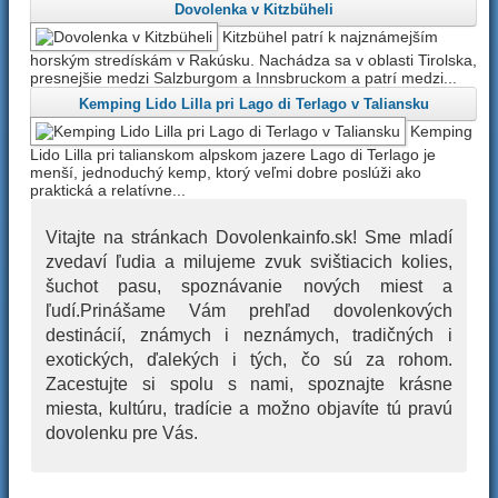
Dovolenka v Kitzbüheli
Kitzbühel patrí k najznámejším
horským stredískám v Rakúsku. Nachádza sa v oblasti Tirolska,
presnejšie medzi Salzburgom a Innsbruckom a patrí medzi...
Kemping Lido Lilla pri Lago di Terlago v Taliansku
Kemping
Lido Lilla pri talianskom alpskom jazere Lago di Terlago je
menší, jednoduchý kemp, ktorý veľmi dobre poslúži ako
praktická a relatívne...
Vitajte na stránkach Dovolenkainfo.sk! Sme mladí
zvedaví ľudia a milujeme zvuk svištiacich kolies,
šuchot pasu, spoznávanie nových miest a
ľudí.Prinášame Vám prehľad dovolenkových
destinácií, známych i neznámych, tradičných i
exotických, ďalekých i tých, čo sú za rohom.
Zacestujte si spolu s nami, spoznajte krásne
miesta, kultúru, tradície a možno objavíte tú pravú
dovolenku pre Vás.