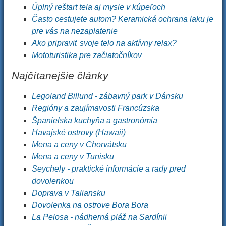
Úplný reštart tela aj mysle v kúpeľoch
Často cestujete autom? Keramická ochrana laku je
pre vás na nezaplatenie
Ako pripraviť svoje telo na aktívny relax?
Mototuristika pre začiatočníkov
Najčítanejšie články
Legoland Billund - zábavný park v Dánsku
Regióny a zaujímavosti Francúzska
Španielska kuchyňa a gastronómia
Havajské ostrovy (Hawaii)
Mena a ceny v Chorvátsku
Mena a ceny v Tunisku
Seychely - praktické informácie a rady pred
dovolenkou
Doprava v Taliansku
Dovolenka na ostrove Bora Bora
La Pelosa - nádherná pláž na Sardínii