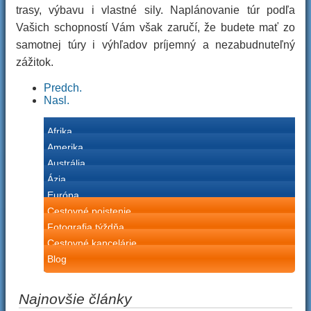
trasy, výbavu i vlastné sily. Naplánovanie túr podľa
Vašich schopností Vám však zaručí, že budete mať zo
samotnej túry i výhľadov príjemný a nezabudnuteľný
zážitok.
Predch.
Nasl.
Afrika
Amerika
Austrália
Ázia
Európa
Cestovné poistenie
Fotografia týždňa
Cestovné kancelárie
Blog
Najnovšie články