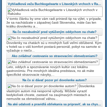
Vyhliadková veža Buchkogelwarte v Litavských vrchoch v Rakúsku
V tomto článku by sme vám radi priniesli tip na výlet, v prípade,
že sa nachádzate v západnej časti Slovenska, máte čas len
krátku dovolenku a...
Na čo nezabudnúť pred vytúženým oddychom na chate?
Dovolenky na chatách sú u mnohých ľudí veľmi obľúbené. Kým
v hoteli sa o váš komfort postará personál, pobyt na samote si
vyžaduje o niečo...
Ako zvládnuť cestovanie so stravovacími obmedzeniami?
Leto, oddych a spoznávanie nových kultúr cez lokálnu
gastronómiu. Pre mnohých ideálna predstava, no ak máte
špecifické stravovacie návyky,...
Na čo si dávať pozor pri dovolenke autom?
Dovolenka
vlastným autom má nesporné výhody. Môžete vyraziť
kedykoľvek chcete, zastaviť na zaujímavých miestach a
nemusíte sa obmedzovať váhou...
Na aké udalosti a pravidlá obliekania sa pripraviť, ak sa chystáte dovolenkovať na výletnej lodi?