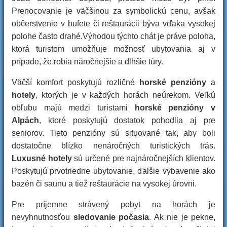
Prenocovanie je väčšinou za symbolickú cenu, avšak
občerstvenie v bufete či reštaurácii býva vďaka vysokej
polohe často drahé.Výhodou týchto chát je práve poloha,
ktorá turistom umožňuje možnosť ubytovania aj v
prípade, že robia náročnejšie a dlhšie túry.
Väčší komfort poskytujú rozličné
horské penzióny
a
hotely
, ktorých je v každých horách neúrekom. Veľkú
obľubu majú medzi turistami
horské penzióny v
Alpách
, ktoré poskytujú dostatok pohodlia aj pre
seniorov. Tieto penzióny sú situované tak, aby boli
dostatočne blízko nenáročných turistických trás.
Luxusné hotely
sú určené pre najnáročnejších klientov.
Poskytujú prvotriedne ubytovanie, ďalšie vybavenie ako
bazén či saunu a tiež reštaurácie na vysokej úrovni.
Pre príjemne strávený pobyt na horách je
nevyhnutnosťou
sledovanie počasia
. Ak nie je pekne,