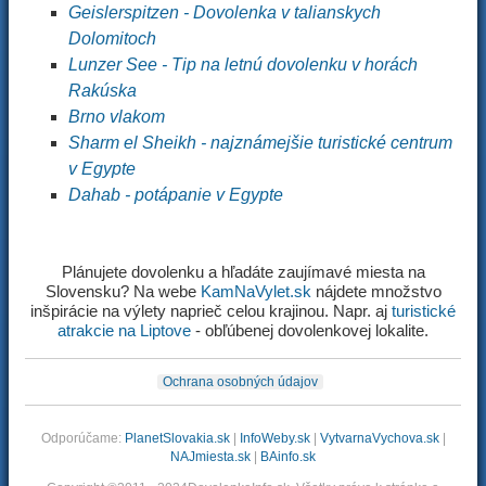
Geislerspitzen - Dovolenka v talianskych
Dolomitoch
Lunzer See - Tip na letnú dovolenku v horách
Rakúska
Brno vlakom
Sharm el Sheikh - najznámejšie turistické centrum
v Egypte
Dahab - potápanie v Egypte
Plánujete dovolenku a hľadáte zaujímavé miesta na
Slovensku? Na webe
KamNaVylet.sk
nájdete množstvo
inšpirácie na výlety naprieč celou krajinou. Napr. aj
turistické
atrakcie na Liptove
- obľúbenej dovolenkovej lokalite.
Ochrana osobných údajov
Odporúčame:
PlanetSlovakia.sk
|
InfoWeby.sk
|
VytvarnaVychova.sk
|
NAJmiesta.sk
|
BAinfo.sk