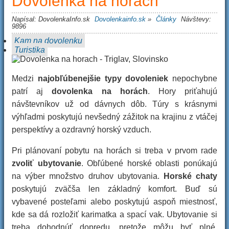
Dovolenka na horách
Napísal:
DovolenkaInfo.sk
Dovolenkainfo.sk
»
Články
Návštevy:
9896
Kam na dovolenku
Turistika
Medzi
najobľúbenejšie typy dovoleniek
nepochybne
patrí aj
dovolenka na horách
. Hory priťahujú
návštevníkov už od dávnych dôb. Túry s krásnymi
výhľadmi poskytujú nevšedný zážitok na krajinu z vtáčej
perspektívy a ozdravný horský vzduch.
Pri plánovaní pobytu na horách si treba v prvom rade
zvoliť ubytovanie
. Obľúbené horské oblasti ponúkajú
na výber množstvo druhov ubytovania.
Horské chaty
poskytujú zväčša len základný komfort. Buď sú
vybavené posteľami alebo poskytujú aspoň miestnosť,
kde sa dá rozložiť karimatka a spací vak. Ubytovanie si
treba dohodnúť dopredu, pretože môžu byť plné.