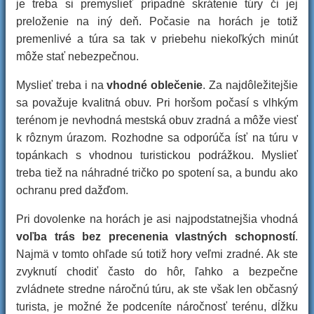
je treba si premyslieť prípadné skrátenie túry či jej
preloženie na iný deň. Počasie na horách je totiž
premenlivé a túra sa tak v priebehu niekoľkých minút
môže stať nebezpečnou.
Myslieť treba i na
vhodné oblečenie
. Za najdôležitejšie
sa považuje kvalitná obuv. Pri horšom počasí s vlhkým
terénom je nevhodná mestská obuv zradná a môže viesť
k rôznym úrazom. Rozhodne sa odporúča ísť na túru v
topánkach s vhodnou turistickou podrážkou. Myslieť
treba tiež na náhradné tričko po spotení sa, a bundu ako
ochranu pred dažďom.
Pri dovolenke na horách je asi najpodstatnejšia vhodná
voľba trás bez precenenia vlastných schopností
.
Najmä v tomto ohľade sú totiž hory veľmi zradné. Ak ste
zvyknutí chodiť často do hôr, ľahko a bezpečne
zvládnete stredne náročnú túru, ak ste však len občasný
turista, je možné že podceníte náročnosť terénu, dĺžku