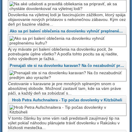
Dovolenka na výletnej lodi je fascinujúcim zážitkom, ktorý spája
objavovanie nových prístavov s nekonečnou zábavou. Kým cez
deň pri bazéne vládne...
Ako sa pri balení oblečenia na dovolenku vyhnúť preplnenému kufru? 
Aj vy mávate pri balení oblečenia na dovolenku pocit, že
potrebujete úplne všetko? A podľa tohto pocitu sa aj riadite,
čoho výsledkom je ťažká...
Prenajali ste si na dovolenku karavan? Na čo nezabudnúť predtým ako vyrazíte? 
Cestovanie v karavane je pre mnohých splneným snom o
absolútnej slobode. Možnosť zastaviť tam, kde sa vám práve
páči, a každý deň sa zobúdzať s...
Hrob Petra Aufschnaitera - Tip počas dovolenky v Kitzbüheli
V tomto článku by sme vám radi predstavili zaujímavý tip na
výlet pokiaľ náhodou plánujete tráviť dovolenku v Rakúsku v
blízkosti mestečka...