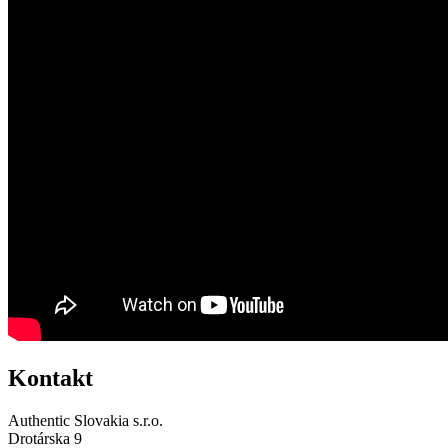
Kontakt
Authentic Slovakia s.r.o.
Drotárska 9