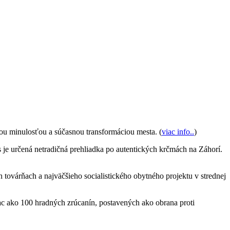
kou minulosťou a súčasnou transformáciou mesta. (
viac info..
)
 je určená netradičná prehliadka po autentických krčmách na Záhorí.
ovárňach a najväčšieho socialistického obytného projektu v strednej
iac ako 100 hradných zrúcanín, postavených ako obrana proti