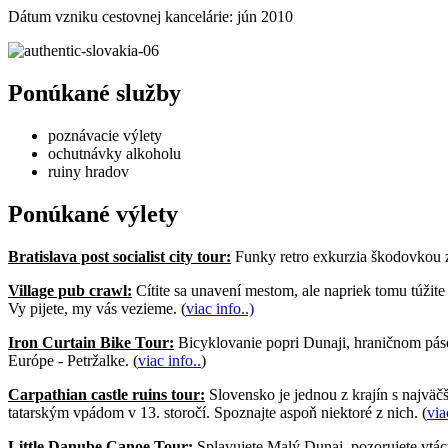
Dátum vzniku cestovnej kancelárie: jún 2010
Ponúkané služby
poznávacie výlety
ochutnávky alkoholu
ruiny hradov
Ponúkané výlety
Bratislava post socialist city tour:
Funky retro exkurzia škodovkou zo
Village pub crawl:
Cítite sa unavení mestom, ale napriek tomu túžit
Vy pijete, my vás vezieme. (
viac info..)
Iron Curtain Bike Tour:
Bicyklovanie popri Dunaji, hraničnom páse
Európe - Petržalke. (
viac info..
)
Carpathian castle ruins tour:
Slovensko je jednou z krajín s najväč
tatarským vpádom v 13. storočí. Spoznajte aspoň niektoré z nich. (
via
Little Danube Canoe Tour:
Splavujete Malý Dunaj, pozorujete vtáctvo