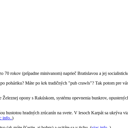
 70 rokov (prípadne minivanom) naprieč Bratislavou a jej socialistic
e po poháriku? Máte po krk tradičných "pub crawls"? Tak potom pre vás
 Železnej opony s Rakúskom, systému opevnenia bunkrov, opustených t
šou hustotou hradných zrúcanín na svete. V lesoch Karpát sa ukrýva v
c info..
)
 (ak máte šťastie, aj bobry) a ocitáte sa v tichu. (
viac info..
)