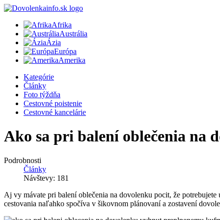
Afrika
Austrália
Ázia
Európa
Amerika
Kategórie
Články
Foto týždňa
Cestovné poistenie
Cestovné kancelárie
Ako sa pri balení oblečenia n
Podrobnosti
Články
Návštevy: 181
Aj vy mávate pri balení oblečenia na dovolenku pocit, že potrebujete 
cestovania naľahko spočíva v šikovnom plánovaní a zostavení dovol