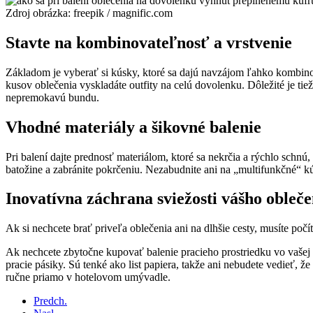
Zdroj obrázka: freepik / magnific.com
Stavte na kombinovateľnosť a vrstvenie
Základom je vyberať si kúsky, ktoré sa dajú navzájom ľahko kombinov
kusov oblečenia vyskladáte outfity na celú dovolenku. Dôležité je ti
nepremokavú bundu.
Vhodné materiály a šikovné balenie
Pri balení dajte prednosť materiálom, ktoré sa nekrčia a rýchlo schn
batožine a zabránite pokrčeniu. Nezabudnite ani na „multifunkčné“ kú
Inovatívna záchrana sviežosti vášho obleče
Ak si nechcete brať priveľa oblečenia ani na dlhšie cesty, musíte poč
Ak nechcete zbytočne kupovať balenie pracieho prostriedku vo vašej d
pracie pásiky. Sú tenké ako list papiera, takže ani nebudete vedieť, ž
ručne priamo v hotelovom umývadle.
Predch.