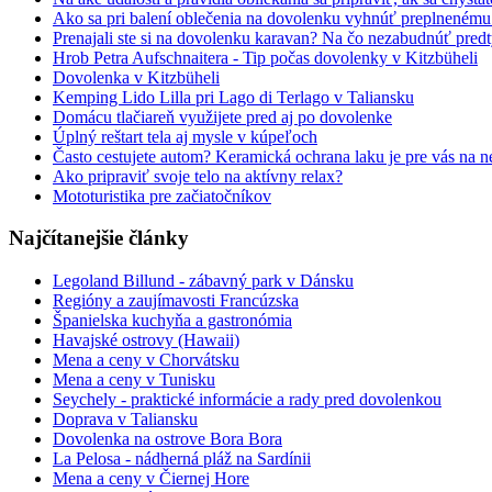
Ako sa pri balení oblečenia na dovolenku vyhnúť preplneném
Prenajali ste si na dovolenku karavan? Na čo nezabudnúť pred
Hrob Petra Aufschnaitera - Tip počas dovolenky v Kitzbüheli
Dovolenka v Kitzbüheli
Kemping Lido Lilla pri Lago di Terlago v Taliansku
Domácu tlačiareň využijete pred aj po dovolenke
Úplný reštart tela aj mysle v kúpeľoch
Často cestujete autom? Keramická ochrana laku je pre vás na n
Ako pripraviť svoje telo na aktívny relax?
Mototuristika pre začiatočníkov
Najčítanejšie články
Legoland Billund - zábavný park v Dánsku
Regióny a zaujímavosti Francúzska
Španielska kuchyňa a gastronómia
Havajské ostrovy (Hawaii)
Mena a ceny v Chorvátsku
Mena a ceny v Tunisku
Seychely - praktické informácie a rady pred dovolenkou
Doprava v Taliansku
Dovolenka na ostrove Bora Bora
La Pelosa - nádherná pláž na Sardínii
Mena a ceny v Čiernej Hore