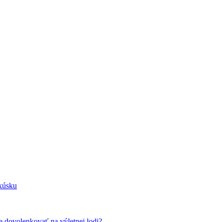
kúsku
te dovolenkovať na výletnej lodi?