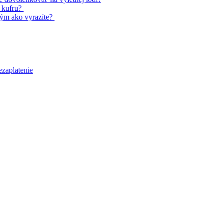
u kufru?
tým ako vyrazíte?
ezaplatenie