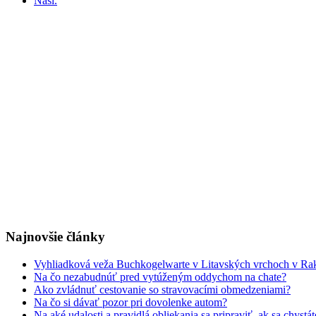
Nasl.
Najnovšie články
Vyhliadková veža Buchkogelwarte v Litavských vrchoch v Ra
Na čo nezabudnúť pred vytúženým oddychom na chate?
Ako zvládnuť cestovanie so stravovacími obmedzeniami?
Na čo si dávať pozor pri dovolenke autom?
Na aké udalosti a pravidlá obliekania sa pripraviť, ak sa chystá