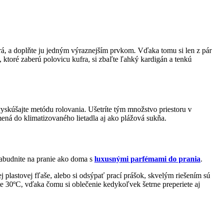
rá, a doplňte ju jedným výraznejším prvkom. Vďaka tomu si len z pár
 ktoré zaberú polovicu kufra, si zbaľte ľahký kardigán a tenkú
vyskúšajte metódu rolovania. Ušetríte tým množstvo priestoru v
mená do klimatizovaného lietadla aj ako plážová sukňa.
 zabudnite na pranie ako doma s
luxusnými parfémami do prania
.
 plastovej fľaše, alebo si odsýpať prací prášok, skvelým riešením sú
plote 30ºC, vďaka čomu si oblečenie kedykoľvek šetrne preperiete aj