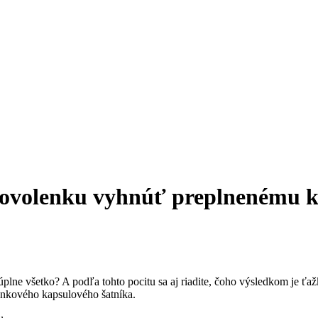
a dovolenku vyhnúť preplnenému 
úplne všetko? A podľa tohto pocitu sa aj riadite, čoho výsledkom je ťa
enkového kapsulového šatníka.