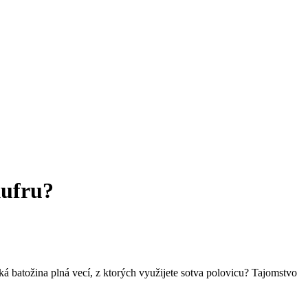
kufru?
žká batožina plná vecí, z ktorých využijete sotva polovicu? Tajomstvo