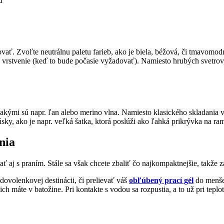
ať. Zvoľte neutrálnu paletu farieb, ako je biela, béžová, či tmavomod
ež vrstvenie (keď to bude počasie vyžadovať). Namiesto hrubých svetrov,
ú, akými sú napr. ľan alebo merino vlna. Namiesto klasického skladania 
sky, ako je napr. veľká šatka, ktorá poslúži ako ľahká prikrývka na ra
nia
ítať aj s praním. Stále sa však chcete zbaliť čo najkompaktnejšie, takže
ovolenkovej destinácii, či prelievať váš
obľúbený prací gél
do menšej
e ich máte v batožine. Pri kontakte s vodou sa rozpustia, a to už pri te