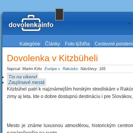
Kategórie
Články
Foto týždňa
Cestovné poisten
Dovolenka v Kitzbüheli
Napísal:
Martin Kiňo
Európa
»
Rakúsko
Návštevy: 165
Tip na víkend
Zaujímavé mestá
Kitzbühel patrí k najznámejším horským stredískám v Rakú
zimy aj leta. Ide o dobre dostupnú destináciu i pre Slovákov
Mesto je známe luxusnou atmosférou, historickým centrom
najnáročnejšie na svete.