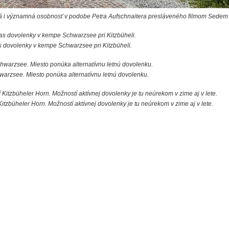
aná i významná osobnosť v podobe Petra Aufschnaitera presláveného filmom Sedem 
 dovolenky v kempe Schwarzsee pri Kitzbüheli.
rzsee. Miesto ponúka alternatívnu letnú dovolenku.
itzbüheler Horn. Možností aktívnej dovolenky je tu neúrekom v zime aj v lete.