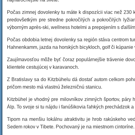
Počas zimnej dovolenky tu máte k dispozícii viac než 230 
predovšetkým pre stredne pokročilých a pokročilých lyžiar
výborným après-ski, wellness hotelmi a prepojením s ďalšími
Počas obdobia letnej dovolenky sa región stáva centrom tur
Hahnenkamm, jazda na horských bicykloch, golf či kúpanie 
Zaujímavosťou môže byť čoraz populárnejšie trávenie dovole
klientele cestujúcej v karavanoch.
Z Bratislavy sa do Kitzbühelu dá dostať autom celkom poho
pričom mesto má vlastnú železničnú stanicu.
Kitzbühel je vhodný pre milovníkov zimných športov, páry h
Álp. To svoje si tu nájdu i fanúšikovia ľahkých prechádzok 
Tipom na menšiu lokálnu atraktivitu je hrob rakúskeho ve
Sedem rokov v Tibete. Pochovaný je na miestnom cintoríne.