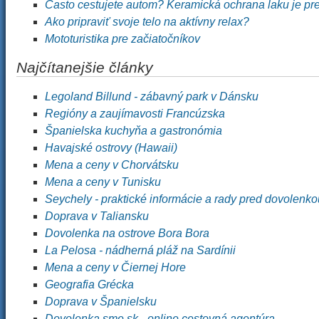
Často cestujete autom? Keramická ochrana laku je pr
Ako pripraviť svoje telo na aktívny relax?
Mototuristika pre začiatočníkov
Najčítanejšie články
Legoland Billund - zábavný park v Dánsku
Regióny a zaujímavosti Francúzska
Španielska kuchyňa a gastronómia
Havajské ostrovy (Hawaii)
Mena a ceny v Chorvátsku
Mena a ceny v Tunisku
Seychely - praktické informácie a rady pred dovolenko
Doprava v Taliansku
Dovolenka na ostrove Bora Bora
La Pelosa - nádherná pláž na Sardínii
Mena a ceny v Čiernej Hore
Geografia Grécka
Doprava v Španielsku
Dovolenka.sme.sk - online cestovná agentúra