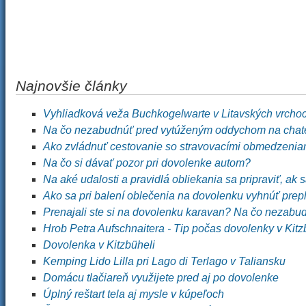
Najnovšie články
Vyhliadková veža Buchkogelwarte v Litavských vrcho
Na čo nezabudnúť pred vytúženým oddychom na chat
Ako zvládnuť cestovanie so stravovacími obmedzenia
Na čo si dávať pozor pri dovolenke autom?
Na aké udalosti a pravidlá obliekania sa pripraviť, ak 
Ako sa pri balení oblečenia na dovolenku vyhnúť pre
Prenajali ste si na dovolenku karavan? Na čo nezabu
Hrob Petra Aufschnaitera - Tip počas dovolenky v Kitz
Dovolenka v Kitzbüheli
Kemping Lido Lilla pri Lago di Terlago v Taliansku
Domácu tlačiareň využijete pred aj po dovolenke
Úplný reštart tela aj mysle v kúpeľoch