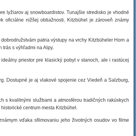
e lyžiarov aj snowboardistov. Tunajšie stredisko je vhodné
k oficiálne nižšej obtiažnosti. Kitzbühel je zároveň známy
m dobrodružstvám patria výstupy na vrchy Kitzbüheler Horn a
trás s výhľadmi na Alpy.
eálny priestor pre klasický pobyt v stanoch, ale i rastúcej
rg. Dostupné je aj vlakové spojenie cez Viedeň a Salzburg,
ych s kvalitnými službami a atmosférou tradičných rakúskych
 historické centrum mesta Kitzbühel.
l známym vďaka sfilmovaniu jeho životných osudov vo filme