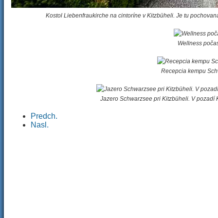
Kostol Liebenfraukirche na cintoríne v Kitzbüheli. Je tu pochov
Wellness počas
Recepcia kempu Schwa
Jazero Schwarzsee pri Kitzbüheli. V pozadí K
Predch.
Nasl.