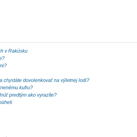
ch v Rakúsku
e?
mi?
sa chystáte dovolenkovať na výletnej lodi?
plnenému kufru?
dnúť predtým ako vyrazíte?
büheli