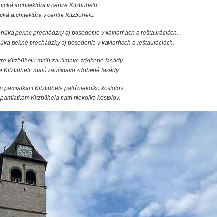
cká architektúra v centre Kitzbühelu.
núka pekné prechádzky aj posedenie v kaviarňach a reštauráciách.
e Kitzbühelu majú zaujímavo zdobené fasády.
 pamiatkam Kitzbühela patrí niekoľko kostolov.