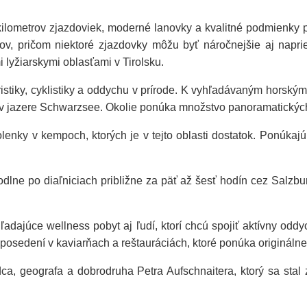
kilometrov zjazdoviek, moderné lanovky a kvalitné podmienky pr
ov, pričom niektoré zjazdovky môžu byť náročnejšie aj naprie
 lyžiarskymi oblasťami v Tirolsku.
istiky, cyklistiky a oddychu v prírode. K vyhľadávaným horský
v jazere Schwarzsee. Okolie ponúka množstvo panoramatických 
nky v kempoch, ktorých je v tejto oblasti dostatok. Ponúkajú id
dlne po diaľniciach približne za päť až šesť hodín cez Salzbu
ľadajúce wellness pobyt aj ľudí, ktorí chcú spojiť aktívny odd
a posedení v kaviarňach a reštauráciách, ktoré ponúka originálne
dca, geografa a dobrodruha Petra Aufschnaitera, ktorý sa sta