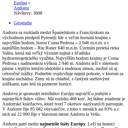
Európa
»
Andorra
Návštevy: 3608
Geografia
Andorra sa rozkladá medzi Španielskom a Francúzskom na
východnom predpolí Pyrenejí. Ide o veľmi hornatú krajinu s
najvyšším bodom, horou Coma Pedrosa
–
2 946 m.n.m. a s
najnižším bodom – Riu Runer 840 m.n.m. Územím preteká rieka
Valíra, ktorá má veľký význam najmä z hľadiska
hydroenergetického využitia. Najvyšším bodom krajiny je Coma
Pedrosa s nadmorskou výškou 2 946 m. Andorra leží v miernom
pásme s teplým letným obdobím a studenou zimou, možné sú aj
celoročné zrážky. Podnebie ovplyvňuje najmä pohorie, v ktorom sa
krajina nachádza. Zimy sú tu chladné, s častými snehovými
zrážkami, zato letá sú pomerne horúce.
Andorra je spomedzi miništátov Európy najväčší a jedným z
najstarších štátov vôbec.
Má rozlohu 468 km². Jej štátne zriadenie je
Andorrské kniežactvo, ktoré tvorí 7 okresov nazývaných parroquie.
V Andorre žije 85 082 obyvateľov, z toho v mestách asi 93% a z
nich asi 22 000 žije v hlavnom meste Andorra la Vella.
Andorra patrí medzi
najmenšie štáty Európy
. Leží na hranici