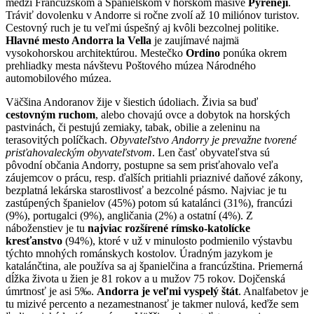
medzi Francúzskom a Španielskom v horskom masíve
Pyrenejí
.
Tráviť dovolenku v Andorre si ročne zvolí až 10 miliónov turistov.
Cestovný ruch je tu veľmi úspešný aj kvôli bezcolnej politike.
Hlavné mesto Andorra la Vella
je zaujímavé najmä
vysokohorskou architektúrou. Mestečko
Ordino
ponúka okrem
prehliadky mesta návštevu Poštového múzea Národného
automobilového múzea.
Väčšina Andoranov žije v šiestich údoliach. Živia sa buď
cestovným ruchom
, alebo chovajú ovce a dobytok na horských
pastvinách, či pestujú zemiaky, tabak, obilie a zeleninu na
terasovitých políčkach.
Obyvateľstvo Andorry je prevažne tvorené
prisťahovaleckým obyvateľstvom
. Len časť obyvateľstva sú
pôvodní občania Andorry, postupne sa sem prisťahovalo veľa
záujemcov o prácu, resp. ďalších pritiahli priaznivé daňové zákony,
bezplatná lekárska starostlivosť a bezcolné pásmo. Najviac je tu
zastúpených španielov (45%) potom sú katalánci (31%), francúzi
(9%), portugalci (9%), angličania (2%) a ostatní (4%). Z
náboženstiev je tu
najviac rozšírené rímsko-katolícke
kresťanstvo
(94%), ktoré v už v minulosto podmienilo výstavbu
týchto mnohých románskych kostolov. Úradným jazykom je
katalánčtina, ale používa sa aj španielčina a francúzština. Priemerná
dĺžka života u žien je 81 rokov a u mužov 75 rokov. Dojčenská
úmrtnosť je asi 5‰.
Andorra je veľmi vyspelý štát
. Analfabetov je
tu mizivé percento a nezamestnanosť je takmer nulová, keďže sem