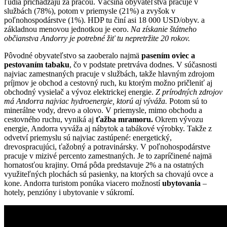
ľudia prichádzajú za prácou. Väčšina obyvateľstva pracuje v
službách (78%), potom v priemysle (21%) a zvyšok v
poľnohospodárstve (1%). HDP tu činí asi 18 000 USD/obyv. a
základnou menovou jednotkou je eoro.
Na získanie štátneho
občianstva Andorry je potrebné žiť tu nepretržite 20 rokov.
Pôvodné obyvateľstvo sa zaoberalo najmä
pasením oviec a
pestovaním tabaku
, čo v podstate pretrváva dodnes. V súčasnosti
najviac zamestnaných pracuje v službách, takže hlavným zdrojom
príjmov je obchod a cestovný ruch, ku ktorým možno pričleniť aj
obchodný vysielač a vývoz elektrickej energie.
Z prírodných zdrojov
má Andorra najviac hydroenergie, ktorú aj výváža.
Potom sú to
minerálne vody, drevo a olovo. V priemysle, mimo obchodu a
cestovného ruchu, vyniká aj
ťažba mramoru.
Okrem vývozu
energie, Andorra vyváža aj nábytok a tabákové výrobky. Takže z
odvetví priemyslu sú najviac zastúpené: energetický,
drevospracujúci, ťažobný a potravinársky. V poľnohospodárstve
pracuje v mizivé percento zamestnaných. Je to zapríčinené najmä
hornatosťou krajiny. Orná pôda predstavuje 2% a na ostatných
využiteľných plochách sú pasienky, na ktorých sa chovajú ovce a
kone. Andorra turistom ponúka viacero možností
ubytovania
–
hotely, penzióny i ubytovanie v súkromí.