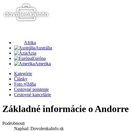
Afrika
Austrália
Ázia
Európa
Amerika
Kategórie
Články
Foto týždňa
Cestovné poistenie
Cestovné kancelárie
Základné informácie o Andorre
Podrobnosti
Napísal:
DovolenkaInfo.sk