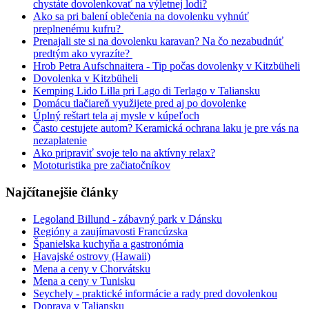
chystáte dovolenkovať na výletnej lodi?
Ako sa pri balení oblečenia na dovolenku vyhnúť
preplnenému kufru?
Prenajali ste si na dovolenku karavan? Na čo nezabudnúť
predtým ako vyrazíte?
Hrob Petra Aufschnaitera - Tip počas dovolenky v Kitzbüheli
Dovolenka v Kitzbüheli
Kemping Lido Lilla pri Lago di Terlago v Taliansku
Domácu tlačiareň využijete pred aj po dovolenke
Úplný reštart tela aj mysle v kúpeľoch
Často cestujete autom? Keramická ochrana laku je pre vás na
nezaplatenie
Ako pripraviť svoje telo na aktívny relax?
Mototuristika pre začiatočníkov
Najčítanejšie články
Legoland Billund - zábavný park v Dánsku
Regióny a zaujímavosti Francúzska
Španielska kuchyňa a gastronómia
Havajské ostrovy (Hawaii)
Mena a ceny v Chorvátsku
Mena a ceny v Tunisku
Seychely - praktické informácie a rady pred dovolenkou
Doprava v Taliansku