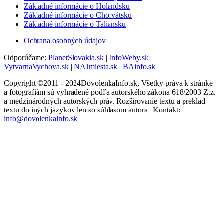
Základné informácie o Holandsku
Základné informácie o Chorvátsku
Základné informácie o Taliansku
Ochrana osobných údajov
Odporúčame:
PlanetSlovakia.sk
|
InfoWeby.sk
|
VytvarnaVychova.sk
|
NAJmiesta.sk
|
BAinfo.sk
Copyright ©2011 - 2024DovolenkaInfo.sk, Všetky práva k stránke
a fotografiám sú vyhradené podľa autorského zákona 618/2003 Z.z.
a medzinárodných autorských práv. Rozširovanie textu a preklad
textu do iných jazykov len so súhlasom autora | Kontakt:
info@dovolenkainfo.sk