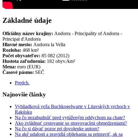
Základné údaje
Oficiálny názov krajiny:
Andorra - Principality of Andorra -
Principat d'Andorra
Hlavné mesto:
Andorra la Vella
Rozloha:
468 km²
Počet obyvateľov:
85 082 (2012)
Hustota zaľudnenia:
182 obyv./km²
Mena:
euro (EUR)
Časové pásmo:
SEČ
Predch.
Najnovšie články
Vyhliadková veža Buchkogelwarte v Litavských vrchoch v
Rakúsku
Na čo nezabudnúť pred vytúženým oddychom na chate?
Ako zvládnuť cestovanie so stravovacími obmedzeniami?
Na čo si dávať pozor pri dovolenke autom?
Na aké udalosti a pravidlá obliekania sa pripraviť, ak sa