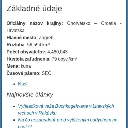
Základné údaje
Oficiálny názov krajiny:
Chorvátsko – Croatia -
Hrvatska
Hlavné mesto:
Zagreb
Rozloha:
56,594 km²
Počet obyvateľov:
4,480,043
Hustota zaľudnenia:
79 obyv./km²
Mena:
kuna
Časové pásmo:
SEČ
Nasl.
Najnovšie články
Vyhliadková veža Buchkogelwarte v Litavských
vrchoch v Rakúsku
Na čo nezabudnúť pred vytúženým oddychom na
chate?