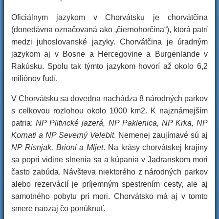
Oficiálnym jazykom v Chorvátsku je chorvátčina
(donedávna označovaná ako „čiernohorčina“), ktorá patrí
medzi juhoslovanské jazyky. Chorvátčina je úradným
jazykom aj v Bosne a Hercegovine a Burgenlande v
Rakúsku. Spolu tak týmto jazykom hovorí až okolo 6,2
miliónov ľudí.
V Chorvátsku sa dovedna nachádza 8 národných parkov
s celkovou rozlohou okolo 1000 km2. K najznámejším
patria:
NP Plitvické jazerá, NP Paklenica, NP Krka, NP
Kornati a NP Severný Velebit
. Nemenej zaujímavé sú aj
NP Risnjak, Brioni a Mljet
. Na krásy chorvátskej krajiny
sa popri vidine slnenia sa a kúpania v Jadranskom mori
často zabúda. Návšteva niektorého z národných parkov
alebo rezervácií je príjemným spestrením cesty, ale aj
samotného pobytu pri mori. Chorvátsko má aj v tomto
smere naozaj čo ponúknuť.