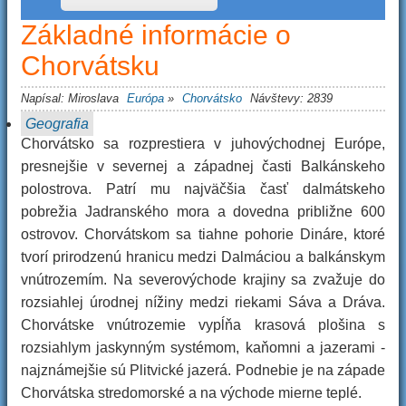
Základné informácie o
Chorvátsku
Napísal:
Miroslava
Európa
»
Chorvátsko
Návštevy: 2839
Geografia
Chorvátsko sa rozprestiera v juhovýchodnej Európe,
presnejšie v severnej a západnej časti Balkánskeho
polostrova. Patrí mu najväčšia časť dalmátskeho
pobrežia Jadranského mora a dovedna približne 600
ostrovov. Chorvátskom sa tiahne pohorie Dináre, ktoré
tvorí prirodzenú hranicu medzi Dalmáciou a balkánskym
vnútrozemím. Na severovýchode krajiny sa zvažuje do
rozsiahlej úrodnej nížiny medzi riekami Sáva a Dráva.
Chorvátske vnútrozemie vypĺňa krasová plošina s
rozsiahlym jaskynným systémom, kaňomni a jazerami -
najznámejšie sú Plitvické jazerá. Podnebie je na západe
Chorvátska stredomorské a na východe mierne teplé.