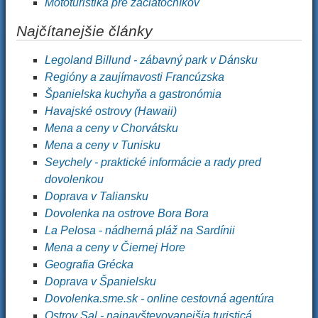
Mototuristika pre začiatočníkov
Najčítanejšie články
Legoland Billund - zábavný park v Dánsku
Regióny a zaujímavosti Francúzska
Španielska kuchyňa a gastronómia
Havajské ostrovy (Hawaii)
Mena a ceny v Chorvátsku
Mena a ceny v Tunisku
Seychely - praktické informácie a rady pred
dovolenkou
Doprava v Taliansku
Dovolenka na ostrove Bora Bora
La Pelosa - nádherná pláž na Sardínii
Mena a ceny v Čiernej Hore
Geografia Grécka
Doprava v Španielsku
Dovolenka.sme.sk - online cestovná agentúra
Ostrov Sal - najnavštevovanejšia turisticá