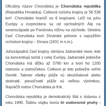
Oficiálny názov Chorvátska je
Chorvátska republika
(Republika Hrvatska). Celková rozloha krajiny je 56 538
km². Chorvátsko hraničí so 6 krajinami. Leží na juhu
Európy a rozprestiera sa od východných Álp na
severozápade po Panónsku nížinu na východe. Strednú
časť Chorvátska tvorí Dinárske pohorie s najvyšším
vrcholom krajiny – Dinara (1831 m n.m.).
Juhozápadnú časť krajiny obmýva Jadranské more, kde
sa koncentrujú turisti z celej Európy. Jadranské pobrežie
Chorvátska má dĺžku až 5790 km a tvorí ho 1200
ostrovov a ostrovčekov. Celkovo je toto pobrežie veľmi
členité. Takmer všetky pláže sú okruhliakové alebo
skalnaté, piesočnaté pláže sú veľkou výnimkou.
Najväčší ostrov Chorvátska je Krk.
Chorvátska republika je demokratický štát s ústavou z
roku 1990. Štátnu vlajku tvoria
tri vodorovné pruhy -