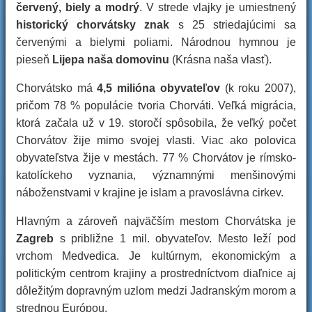
červený, biely a modrý
. V strede vlajky je umiestnený
historický chorvátsky znak
s 25 striedajúcimi sa
červenými a bielymi poliami. Národnou hymnou je
pieseň
Lijepa naša domovinu
(Krásna naša vlasť).
Chorvátsko má
4,5 milióna obyvateľov
(k roku 2007),
pričom 78 % populácie tvoria Chorváti. Veľká migrácia,
ktorá začala už v 19. storočí spôsobila, že veľký počet
Chorvátov žije mimo svojej vlasti. Viac ako polovica
obyvateľstva žije v mestách. 77 % Chorvátov je rímsko-
katolíckeho vyznania, významnými menšinovými
náboženstvami v krajine je islam a pravoslávna cirkev.
Hlavným a zároveň najväčším mestom Chorvátska je
Zagreb
s približne 1 mil. obyvateľov. Mesto leží pod
vrchom Medvedica. Je kultúrnym, ekonomickým a
politickým centrom krajiny a prostredníctvom diaľnice aj
dôležitým dopravným uzlom medzi Jadranským morom a
strednou Európou.