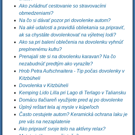
Ako zvládnuť cestovanie so stravovacími
obmedzeniami?
Na čo si dávať pozor pri dovolenke autom?
Na aké udalosti a pravidlá obliekania sa pripraviť,
ak sa chystáte dovolenkovať na výletnej lodi?
Ako sa pri balení oblečenia na dovolenku vyhnúť
preplnenému kufru?
Prenajali ste si na dovolenku karavan? Na čo
nezabudnúť predtým ako vyrazíte?
Hrob Petra Aufschnaitera - Tip počas dovolenky v
Kitzbüheli
Dovolenka v Kitzbüheli
Kemping Lido Lilla pri Lago di Terlago v Taliansku
Domácu tlačiareň využijete pred aj po dovolenke
Úplný reštart tela aj mysle v kúpeľoch
Často cestujete autom? Keramická ochrana laku je
pre vás na nezaplatenie
Ako pripraviť svoje telo na aktívny relax?