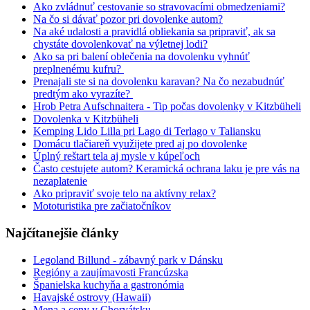
Ako zvládnuť cestovanie so stravovacími obmedzeniami?
Na čo si dávať pozor pri dovolenke autom?
Na aké udalosti a pravidlá obliekania sa pripraviť, ak sa
chystáte dovolenkovať na výletnej lodi?
Ako sa pri balení oblečenia na dovolenku vyhnúť
preplnenému kufru?
Prenajali ste si na dovolenku karavan? Na čo nezabudnúť
predtým ako vyrazíte?
Hrob Petra Aufschnaitera - Tip počas dovolenky v Kitzbüheli
Dovolenka v Kitzbüheli
Kemping Lido Lilla pri Lago di Terlago v Taliansku
Domácu tlačiareň využijete pred aj po dovolenke
Úplný reštart tela aj mysle v kúpeľoch
Často cestujete autom? Keramická ochrana laku je pre vás na
nezaplatenie
Ako pripraviť svoje telo na aktívny relax?
Mototuristika pre začiatočníkov
Najčítanejšie články
Legoland Billund - zábavný park v Dánsku
Regióny a zaujímavosti Francúzska
Španielska kuchyňa a gastronómia
Havajské ostrovy (Hawaii)
Mena a ceny v Chorvátsku