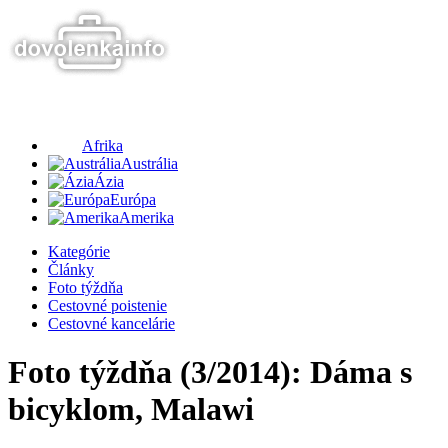
Afrika
Austrália
Ázia
Európa
Amerika
Kategórie
Články
Foto týždňa
Cestovné poistenie
Cestovné kancelárie
Foto týždňa (3/2014): Dáma s
bicyklom, Malawi