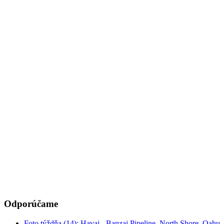
Odporúčame
Foto týždňa (14): Havaj - Banzai Pipeline, North Shore, Oahu