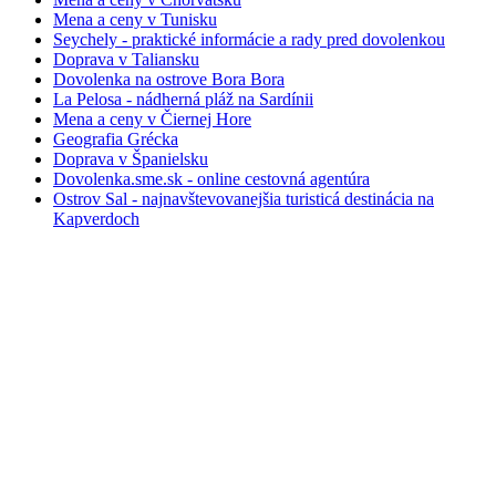
Mena a ceny v Tunisku
Seychely - praktické informácie a rady pred dovolenkou
Doprava v Taliansku
Dovolenka na ostrove Bora Bora
La Pelosa - nádherná pláž na Sardínii
Mena a ceny v Čiernej Hore
Geografia Grécka
Doprava v Španielsku
Dovolenka.sme.sk - online cestovná agentúra
Ostrov Sal - najnavštevovanejšia turisticá destinácia na
Kapverdoch