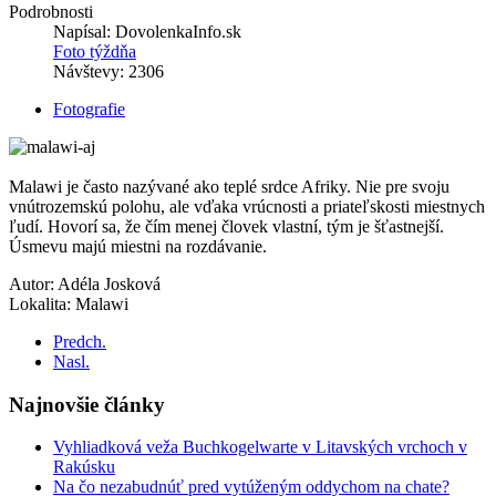
Podrobnosti
Napísal:
DovolenkaInfo.sk
Foto týždňa
Návštevy: 2306
Fotografie
Malawi je často nazývané ako teplé srdce Afriky. Nie pre svoju
vnútrozemskú polohu, ale vďaka vrúcnosti a priateľskosti miestnych
ľudí. Hovorí sa, že čím menej človek vlastní, tým je šťastnejší.
Úsmevu majú miestni na rozdávanie.
Autor: Adéla Josková
Lokalita: Malawi
Predch.
Nasl.
Najnovšie články
Vyhliadková veža Buchkogelwarte v Litavských vrchoch v
Rakúsku
Na čo nezabudnúť pred vytúženým oddychom na chate?