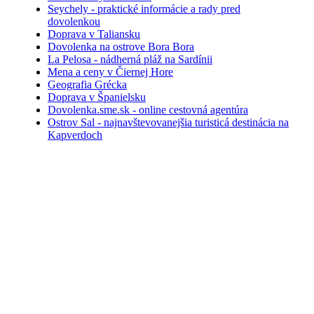
Seychely - praktické informácie a rady pred
dovolenkou
Doprava v Taliansku
Dovolenka na ostrove Bora Bora
La Pelosa - nádherná pláž na Sardínii
Mena a ceny v Čiernej Hore
Geografia Grécka
Doprava v Španielsku
Dovolenka.sme.sk - online cestovná agentúra
Ostrov Sal - najnavštevovanejšia turisticá destinácia na
Kapverdoch