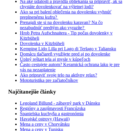
Na aké udalosti a pravidlá obliekania sa pripraviť, ak sa
chystáte dovolenkovať na výletnej lodi?
Ako sa pri balení oblečenia na dovolenku vyhnúť
preplnenému kufru?
Prenajali ste si na dovolenku karavan? Na čo
nezabudnúť predtým ako vyrazíte?
Hrob Petra Aufschnaitera - Tip počas dovolenky v
Kitzbüheli
Dovolenka v Kitzbüheli
Kemping Lido Lilla pri Lago di Terlago v Taliansku
Domácu tlačiareň využijete pred aj po dovolenke
Úplný reštart tela aj mysle v kúpeľoch
Často cestujete autom? Keramická ochrana laku je pre
vás na nezaplatenie
Ako pripraviť svoje telo na aktívny relax?
Mototuristika pre začiatočníkov
Najčítanejšie články
Legoland Billund - zábavný park v Dánsku
Regióny a zaujímavosti Francúzska
Španielska kuchyňa a gastronómia
Havajské ostrovy (Hawaii)
Mena a ceny v Chorvátsku
Mena a ceny v Tunisku