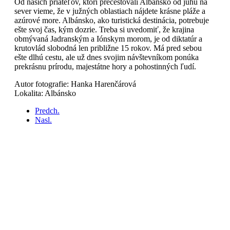
Od našich priateľov, ktorí precestovali Albánsko od juhu na
sever vieme, že v južných oblastiach nájdete krásne pláže a
azúrové more. Albánsko, ako turistická destinácia, potrebuje
ešte svoj čas, kým dozrie. Treba si uvedomiť, že krajina
obmývaná Jadranským a Iónskym morom, je od diktatúr a
krutovlád slobodná len približne 15 rokov. Má pred sebou
ešte dlhú cestu, ale už dnes svojim návštevníkom ponúka
prekrásnu prírodu, majestátne hory a pohostinných ľudí.
Autor fotografie: Hanka Harenčárová
Lokalita: Albánsko
Predch.
Nasl.