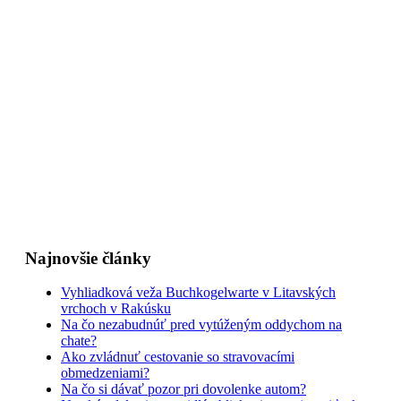
Najnovšie články
Vyhliadková veža Buchkogelwarte v Litavských
vrchoch v Rakúsku
Na čo nezabudnúť pred vytúženým oddychom na
chate?
Ako zvládnuť cestovanie so stravovacími
obmedzeniami?
Na čo si dávať pozor pri dovolenke autom?