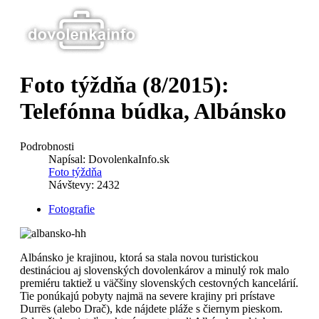
Kategórie
Afrika
Články
Foto týždňa (8/2015):
Foto týždňa
Cestovné poistenie
Telefónna búdka, Albánsko
Austrália
Cestovné kancelárie
Ázia
Európa
Podrobnosti
Napísal:
DovolenkaInfo.sk
Foto týždňa
Amerika
Návštevy: 2432
Fotografie
Albánsko je krajinou, ktorá sa stala novou turistickou
destináciou aj slovenských dovolenkárov a minulý rok malo
premiéru taktiež u väčšiny slovenských cestovných kancelárií.
Tie ponúkajú pobyty najmä na severe krajiny pri prístave
Durrës (alebo Drač), kde nájdete pláže s čiernym pieskom.