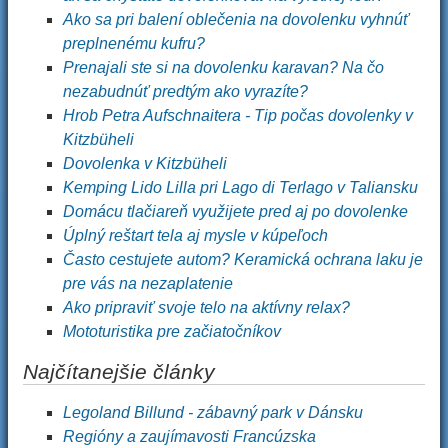
Ako sa pri balení oblečenia na dovolenku vyhnúť
preplnenému kufru?
Prenajali ste si na dovolenku karavan? Na čo
nezabudnúť predtým ako vyrazíte?
Hrob Petra Aufschnaitera - Tip počas dovolenky v
Kitzbüheli
Dovolenka v Kitzbüheli
Kemping Lido Lilla pri Lago di Terlago v Taliansku
Domácu tlačiareň využijete pred aj po dovolenke
Úplný reštart tela aj mysle v kúpeľoch
Často cestujete autom? Keramická ochrana laku je
pre vás na nezaplatenie
Ako pripraviť svoje telo na aktívny relax?
Mototuristika pre začiatočníkov
Najčítanejšie články
Legoland Billund - zábavný park v Dánsku
Regióny a zaujímavosti Francúzska