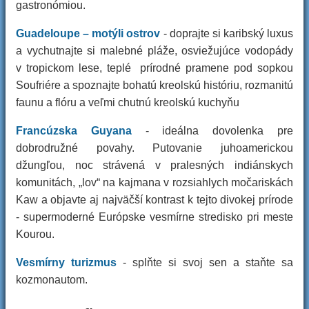
gastronómiou.
Guadeloupe – motýli ostrov
- doprajte si karibský luxus
a vychutnajte si malebné pláže, osviežujúce vodopády
v tropickom lese, teplé prírodné pramene pod sopkou
Soufriére a spoznajte bohatú kreolskú históriu, rozmanitú
faunu a flóru a veľmi chutnú kreolskú kuchyňu
Francúzska Guyana
- ideálna dovolenka pre
dobrodružné povahy. Putovanie juhoamerickou
džungľou, noc strávená v pralesných indiánskych
komunitách, „lov“ na kajmana v rozsiahlych močariskách
Kaw a objavte aj najväčší kontrast k tejto divokej prírode
- supermoderné Európske vesmírne stredisko pri meste
Kourou.
Vesmírny turizmus
- splňte si svoj sen a staňte sa
kozmonautom.