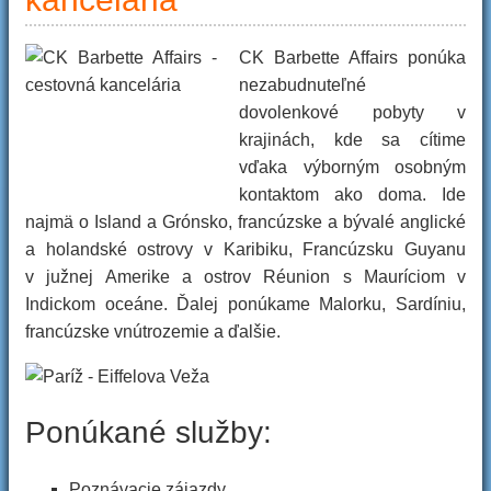
CK Barbette Affairs ponúka
nezabudnuteľné
dovolenkové pobyty v
krajinách, kde sa cítime
vďaka výborným osobným
kontaktom ako doma. Ide
najmä o Island a Grónsko, francúzske a bývalé anglické
a holandské ostrovy v Karibiku, Francúzsku Guyanu
v južnej Amerike a ostrov Réunion s Mauríciom v
Indickom oceáne. Ďalej ponúkame Malorku, Sardíniu,
francúzske vnútrozemie a ďalšie.
Ponúkané služby:
Poznávacie zájazdy