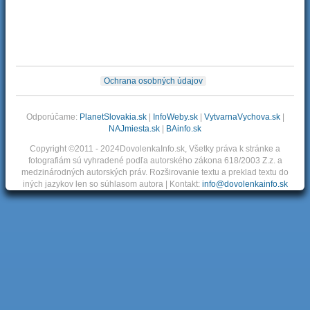
Ochrana osobných údajov
Odporúčame:
PlanetSlovakia.sk
|
InfoWeby.sk
|
VytvarnaVychova.sk
|
NAJmiesta.sk
|
BAinfo.sk
Copyright ©2011 - 2024DovolenkaInfo.sk, Všetky práva k stránke a
fotografiám sú vyhradené podľa autorského zákona 618/2003 Z.z. a
medzinárodných autorských práv. Rozširovanie textu a preklad textu do
iných jazykov len so súhlasom autora | Kontakt:
info@dovolenkainfo.sk