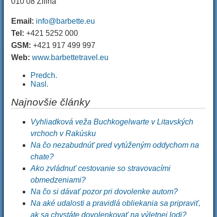
010 08 Žilina
Email:
info@barbette.eu
Tel:
+421 5252 000
GSM:
+421 917 499 997
Web:
www.barbettetravel.eu
Predch.
Nasl.
Najnovšie články
Vyhliadková veža Buchkogelwarte v Litavských
vrchoch v Rakúsku
Na čo nezabudnúť pred vytúženým oddychom na
chate?
Ako zvládnuť cestovanie so stravovacími
obmedzeniami?
Na čo si dávať pozor pri dovolenke autom?
Na aké udalosti a pravidlá obliekania sa pripraviť,
ak sa chystáte dovolenkovať na výletnej lodi?