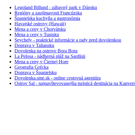
Legoland Billund - zábavný park v Dánsku
Regióny a zaujímavosti Francúzska
Španielska kuchyňa a gastronómia
Havajské ostrovy (Hawaii)
Mena a ceny v Chorvátsku
Mena a ceny v Tunisku
Seychely - praktické informácie a rady pred dovolenkou
Doprava v Taliansku
Dovolenka na ostrove Bora Bora
La Pelosa - nádherná pláž na Sardínii
Mena a ceny v Čiernej Hore
Geografia Grécka
Doprava v Španielsku
Dovolenka.sme.sk - online cestovná agentúra
Ostrov Sal - najnavštevovanejšia turisticá destinácia na Kapve