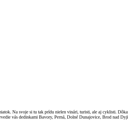
ok. Na svoje si tu tak prídu nielen vinári, turisti, ale aj cyklisti. Dô
prevedie vás dedinkami Bavory, Perná, Dolné Dunajovice, Brod nad Dy