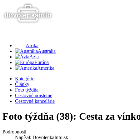
Afrika
Austrália
Ázia
Európa
Amerika
Kategórie
Články
Foto týždňa
Cestovné poistenie
Cestovné kancelárie
Foto týždňa (38): Cesta za vín
Podrobnosti
Napísal:
DovolenkaInfo.sk