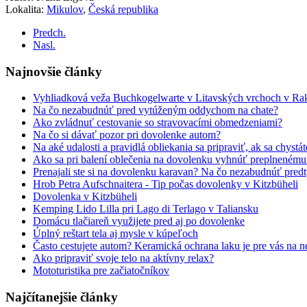
Lokalita:
Mikulov
,
Česká republika
Predch.
Nasl.
Najnovšie články
Vyhliadková veža Buchkogelwarte v Litavských vrchoch v Ra
Na čo nezabudnúť pred vytúženým oddychom na chate?
Ako zvládnuť cestovanie so stravovacími obmedzeniami?
Na čo si dávať pozor pri dovolenke autom?
Na aké udalosti a pravidlá obliekania sa pripraviť, ak sa chystá
Ako sa pri balení oblečenia na dovolenku vyhnúť preplneném
Prenajali ste si na dovolenku karavan? Na čo nezabudnúť pred
Hrob Petra Aufschnaitera - Tip počas dovolenky v Kitzbüheli
Dovolenka v Kitzbüheli
Kemping Lido Lilla pri Lago di Terlago v Taliansku
Domácu tlačiareň využijete pred aj po dovolenke
Úplný reštart tela aj mysle v kúpeľoch
Často cestujete autom? Keramická ochrana laku je pre vás na n
Ako pripraviť svoje telo na aktívny relax?
Mototuristika pre začiatočníkov
Najčítanejšie články