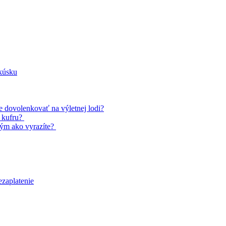
kúsku
te dovolenkovať na výletnej lodi?
u kufru?
tým ako vyrazíte?
ezaplatenie