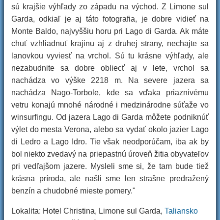
sú krajšie výhľady zo západu na východ. Z Limone sul
Garda, odkiaľ je aj táto fotografia, je dobre vidieť na
Monte Baldo, najvyššiu horu pri Lago di Garda. Ak máte
chuť vzhliadnuť krajinu aj z druhej strany, nechajte sa
lanovkou vyviesť na vrchol. Sú tu krásne výhľady, ale
nezabudnite sa dobre obliecť aj v lete, vrchol sa
nachádza vo výške 2218 m. Na severe jazera sa
nachádza Nago-Torbole, kde sa vďaka priaznivému
vetru konajú mnohé národné i medzinárodne súťaže vo
winsurfingu. Od jazera Lago di Garda môžete podniknúť
výlet do mesta Verona, alebo sa vydať okolo jazier Lago
di Ledro a Lago Idro. Tie však neodporúčam, iba ak by
bol niekto zvedavý na priepastnú úroveň žitia obyvateľov
pri vedľajšom jazere. Mysleli sme si, že tam bude tiež
krásna príroda, ale našli sme len strašne predražený
benzín a chudobné mieste pomery."
Lokalita: Hotel Christina, Limone sul Garda,
Taliansko