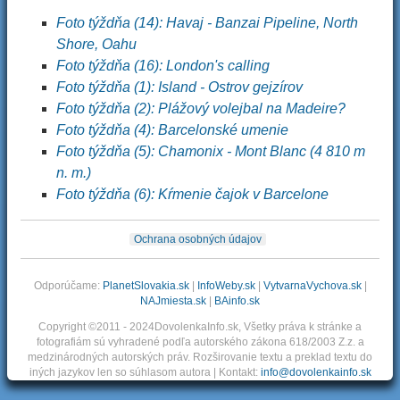
Foto týždňa (14): Havaj - Banzai Pipeline, North
Shore, Oahu
Foto týždňa (16): London's calling
Foto týždňa (1): Island - Ostrov gejzírov
Foto týždňa (2): Plážový volejbal na Madeire?
Foto týždňa (4): Barcelonské umenie
Foto týždňa (5): Chamonix - Mont Blanc (4 810 m
n. m.)
Foto týždňa (6): Kŕmenie čajok v Barcelone
Ochrana osobných údajov
Odporúčame:
PlanetSlovakia.sk
|
InfoWeby.sk
|
VytvarnaVychova.sk
|
NAJmiesta.sk
|
BAinfo.sk
Copyright ©2011 - 2024DovolenkaInfo.sk, Všetky práva k stránke a
fotografiám sú vyhradené podľa autorského zákona 618/2003 Z.z. a
medzinárodných autorských práv. Rozširovanie textu a preklad textu do
iných jazykov len so súhlasom autora | Kontakt:
info@dovolenkainfo.sk