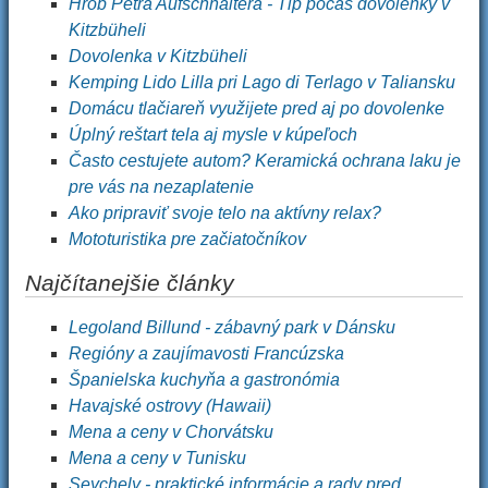
Hrob Petra Aufschnaitera - Tip počas dovolenky v
Kitzbüheli
Dovolenka v Kitzbüheli
Kemping Lido Lilla pri Lago di Terlago v Taliansku
Domácu tlačiareň využijete pred aj po dovolenke
Úplný reštart tela aj mysle v kúpeľoch
Často cestujete autom? Keramická ochrana laku je
pre vás na nezaplatenie
Ako pripraviť svoje telo na aktívny relax?
Mototuristika pre začiatočníkov
Najčítanejšie články
Legoland Billund - zábavný park v Dánsku
Regióny a zaujímavosti Francúzska
Španielska kuchyňa a gastronómia
Havajské ostrovy (Hawaii)
Mena a ceny v Chorvátsku
Mena a ceny v Tunisku
Seychely - praktické informácie a rady pred