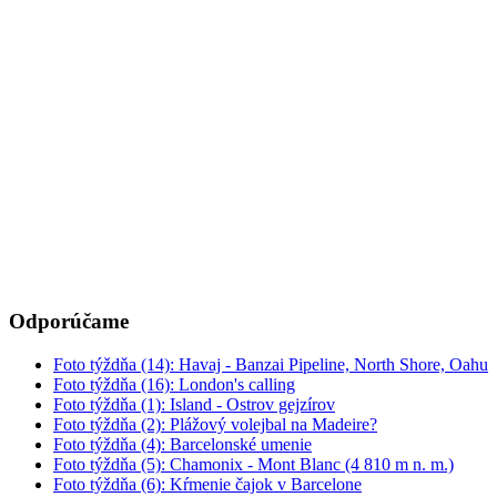
Odporúčame
Foto týždňa (14): Havaj - Banzai Pipeline, North Shore, Oahu
Foto týždňa (16): London's calling
Foto týždňa (1): Island - Ostrov gejzírov
Foto týždňa (2): Plážový volejbal na Madeire?
Foto týždňa (4): Barcelonské umenie
Foto týždňa (5): Chamonix - Mont Blanc (4 810 m n. m.)
Foto týždňa (6): Kŕmenie čajok v Barcelone