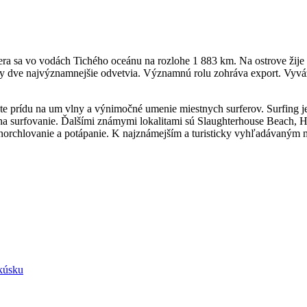
a sa vo vodách Tichého oceánu na rozlohe 1 883 km. Na ostrove žije p
y dve najvýznamnejšie odvetvia. Významnú rolu zohráva export. Vyváž
e prídu na um vlny a výnimočné umenie miestnych surferov. Surfing j
 na surfovanie. Ďalšími známymi lokalitami sú Slaughterhouse Beach, H
ež šnorchlovanie a potápanie. K najznámejším a turisticky vyhľadávaným
kúsku