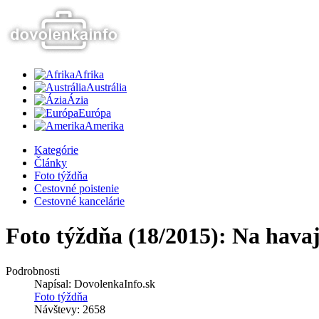
Afrika
Austrália
Ázia
Európa
Amerika
Kategórie
Články
Foto týždňa
Cestovné poistenie
Cestovné kancelárie
Foto týždňa (18/2015): Na havaj
Podrobnosti
Napísal:
DovolenkaInfo.sk
Foto týždňa
Návštevy: 2658