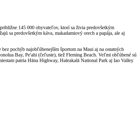
ribližne 145 000 obyvateľov, ktorí sa živia predovšetkým
ajú sa predovšetkým káva, makadamiový orech a papája, ale aj
e bez pochýb najobľúbenejším športom na Maui aj na ostatných
onolua Bay, Pe'ahi (čeľuste), tiež Fleming Beach. Veľmi obľúbené sú
 miestam patria Hāna Highway, Haleakalā National Park aj Iao Valley