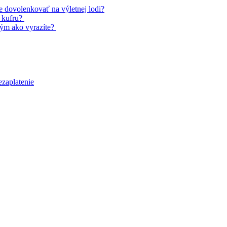
te dovolenkovať na výletnej lodi?
u kufru?
tým ako vyrazíte?
ezaplatenie