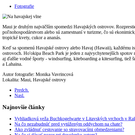
Fotografie
Maui je druhým najväčším spomedzi Havajských ostrovov. Rozprestier
poľnohospodárstvom alebo sú zamestnaní v turizme, čo sú ekonimick
tropické kvety, cukor a ananás.
Keď sa spomenú Havajské ostrovy alebo Havaj (Hawaii), každému ist
ostrovoch. Ho'okipa Beach Park je jeden z najvychytenejších spotov
aj ďalšie vodné športy - windsurfing, kiteboarding a kitesurfing, ti
a Lahaina.
Autor fotografie: Monika Vavrincová
Lokalita: Maui, Havajské ostrovy
Predch.
Nasl.
Najnovšie články
Vyhliadková veža Buchkogelwarte v Litavských vrchoch v Ra
Na čo nezabudnúť pred vytúženým oddychom na chate?
Ako zvládnuť cestovanie so stravovacími obmedzeniami?
Na čo si dávať pozor pri dovolenke autom?