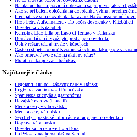
Na aké udalosti a pravidlá obliekania sa pripraviť, ak sa chystá
Ako sa pri balení oblečenia na dovolenku vyhnúť preplneném
Prenajali ste si na dovolenku karavan? Na čo nezabudnúť pred
Hrob Petra Aufschnaitera - Tip počas dovolenky v Kitzbüheli
Dovolenka v Kitzbüheli
Kemping Lido Lilla pri Lago di Terlago v Taliansku
Domácu tlačiareň využijete pred aj po dovolenke
Úplný reštart tela aj mysle v kúpeľoch
Často cestujete autom? Keramická ochrana laku je pre vás na n
Ako pripraviť svoje telo na aktívny relax?
Mototuristika pre začiatočníkov
Najčítanejšie články
Legoland Billund - zábavný park v Dánsku
Regióny a zaujímavosti Francúzska
Španielska kuchyňa a gastronómia
Havajské ostrovy (Hawaii)
Mena a ceny v Chorvátsku
Mena a ceny v Tunisku
Seychely - praktické informácie a rady pred dovolenkou
Doprava v Taliansku
Dovolenka na ostrove Bora Bora
La Pelosa - nádherná pláž na Sardínii