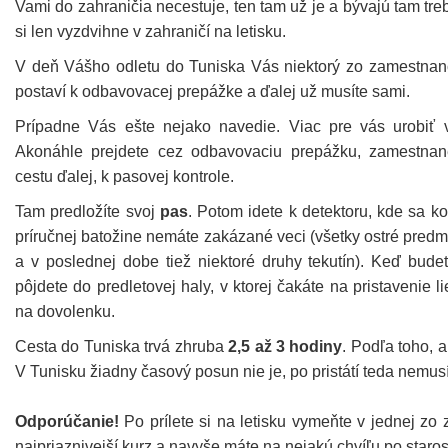
Vami do zahraničia necestuje, ten tam už je a bývajú tam tre
si len vyzdvihne v zahraničí na letisku.
V deň Vášho odletu do Tuniska Vás niektorý zo zamestna
postaví k odbavovacej prepážke a ďalej už musíte sami.
Prípadne Vás ešte nejako navedie. Viac pre vás urobiť v
Akonáhle prejdete cez odbavovaciu prepážku, zamestnan
cestu ďalej, k pasovej kontrole.
Tam predložíte svoj
pas
. Potom idete k detektoru, kde sa ko
príručnej batožine nemáte zakázané veci (všetky ostré predme
a v poslednej dobe tiež niektoré druhy tekutín). Keď bude
pôjdete do predletovej haly, v ktorej čakáte na pristavenie l
na dovolenku.
Cesta do Tuniska trvá zhruba
2,5 až 3 hodiny
. Podľa toho, a
V Tunisku žiadny časový posun nie je, po pristátí teda nemus
Odporúčanie!
Po prílete si na letisku vymeňte v jednej zo
najpriaznivejší kurz a navyše máte na nejakú chvíľu po staros