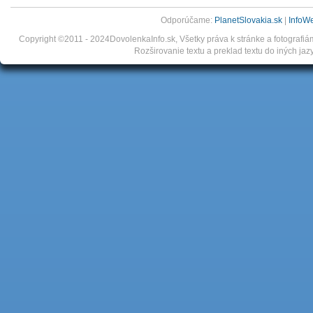
Odporúčame:
PlanetSlovakia.sk
|
InfoW
Copyright ©2011 - 2024DovolenkaInfo.sk, Všetky práva k stránke a fotografi
Rozširovanie textu a preklad textu do iných jaz