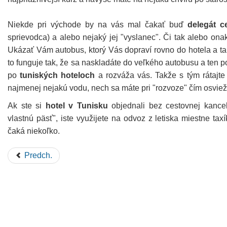
Niekde pri východe by na vás mal čakať buď
delegát c
sprievodca) a alebo nejaký jej "vyslanec". Či tak alebo onak,
Ukázať Vám autobus, ktorý Vás dopraví rovno do hotela a t
to funguje tak, že sa naskladáte do veľkého autobusu a ten p
po
tuniských hoteloch
a rozváža vás. Takže s tým rátajte 
najmenej nejakú vodu, nech sa máte pri "rozvoze" čím osvieži
Ak ste si
hotel v Tunisku
objednali bez cestovnej kancel
vlastnú päsť", iste využijete na odvoz z letiska miestne tax
čaká niekoľko.
Predch.