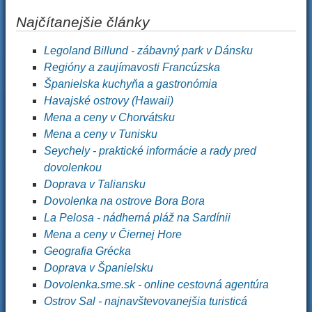
Najčítanejšie články
Legoland Billund - zábavný park v Dánsku
Regióny a zaujímavosti Francúzska
Španielska kuchyňa a gastronómia
Havajské ostrovy (Hawaii)
Mena a ceny v Chorvátsku
Mena a ceny v Tunisku
Seychely - praktické informácie a rady pred
dovolenkou
Doprava v Taliansku
Dovolenka na ostrove Bora Bora
La Pelosa - nádherná pláž na Sardínii
Mena a ceny v Čiernej Hore
Geografia Grécka
Doprava v Španielsku
Dovolenka.sme.sk - online cestovná agentúra
Ostrov Sal - najnavštevovanejšia turisticá