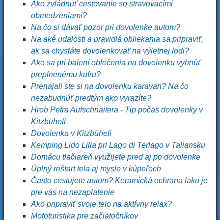
Ako zvládnuť cestovanie so stravovacími
obmedzeniami?
Na čo si dávať pozor pri dovolenke autom?
Na aké udalosti a pravidlá obliekania sa pripraviť,
ak sa chystáte dovolenkovať na výletnej lodi?
Ako sa pri balení oblečenia na dovolenku vyhnúť
preplnenému kufru?
Prenajali ste si na dovolenku karavan? Na čo
nezabudnúť predtým ako vyrazíte?
Hrob Petra Aufschnaitera - Tip počas dovolenky v
Kitzbüheli
Dovolenka v Kitzbüheli
Kemping Lido Lilla pri Lago di Terlago v Taliansku
Domácu tlačiareň využijete pred aj po dovolenke
Úplný reštart tela aj mysle v kúpeľoch
Často cestujete autom? Keramická ochrana laku je
pre vás na nezaplatenie
Ako pripraviť svoje telo na aktívny relax?
Mototuristika pre začiatočníkov