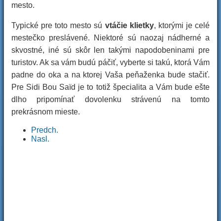
mesto.
Typické pre toto mesto sú
vtáčie klietky
, ktorými je celé
mestečko preslávené. Niektoré sú naozaj nádherné a
skvostné, iné sú skôr len takými napodobeninami pre
turistov. Ak sa vám budú páčiť, vyberte si takú, ktorá Vám
padne do oka a na ktorej Vaša peňaženka bude stačiť.
Pre Sidi Bou Saïd je to totiž špecialita a Vám bude ešte
dlho pripomínať dovolenku strávenú na tomto
prekrásnom mieste.
Predch.
Nasl.