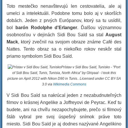
Toto mestečko nenavštevujú len cestovatelia, ale aj
umelci a intelektuáli. Podobne tomu bolo aj v skorších
dobách. Jeden z prvých Európanov, ktorý sa tu usídlil,
bol
barón Rodolphe d'Erlanger
. Ďalšou významnou
osobnosťou v dejinách Sidi Bou Saïd sa stal
August
Mack
, ktorý zvečnil na svojom obraze známe Café des
Nattes. Tento obraz sa o niekoľko rokov neskôr stal
priamo symbolom Sidi Bou Saïd.
Prístav v Sidi Bou Said, Tunisko - "Port
of Sidi Bou Said, Tunis, Tunisia, North Africa" by Ghiyaal - I took this
picture on April 2012 with Nikon D90 in Tunis.. Licensed under CC BY-SA
3.0 via
Wikimedia Commons
V Sidi Bou Saïd sa nakrúcal jeden z nezabudnuteľných
filmov o krásnej Angelike a Joffreyovi de Peyrac. Keď tu
budete, ani na chvíľu nezapochybujete, prečo si filmový
štáb vybral pre svoj úspešný snímok práve toto
miesto. Sidi Bou Saïd je aj dodnes nazývané Angelikino