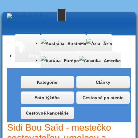
Austrália
Ázia
Afrika
Európa
Amerika
Kategórie
Články
Foto týždňa
Cestovné poistenie
Cestovné kancelárie
Sidi Bou Saïd - mestečko
cestovateľov, umelcov a