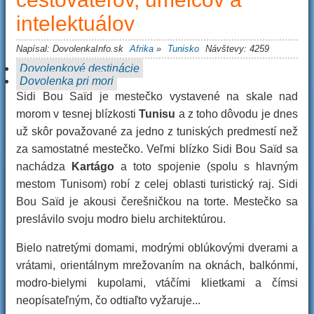
intelektuálov
Napísal:
DovolenkaInfo.sk
Afrika
»
Tunisko
Návštevy: 4259
Dovolenkové destinácie
Dovolenka pri mori
Sidi Bou Saïd je mestečko vystavené na skale nad
morom v tesnej blízkosti
Tunisu
a z toho dôvodu je dnes
už skôr považované za jedno z tuniských predmestí než
za samostatné mestečko. Veľmi blízko Sidi Bou Saïd sa
nachádza
Kartágo
a toto spojenie (spolu s hlavným
mestom Tunisom) robí z celej oblasti turistický raj. Sidi
Bou Saïd je akousi čerešničkou na torte. Mestečko sa
preslávilo svoju modro bielu architektúrou.
Bielo natretými domami, modrými oblúkovými dverami a
vrátami, orientálnym mrežovaním na oknách, balkónmi,
modro-bielymi kupolami, vtáčími klietkami a čímsi
neopísateľným, čo odtiaľto vyžaruje...