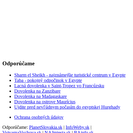
Odporúčame
Sharm el Sheikh - najznámejšie turistické centrum v Egypte
Taba - pokojný odpočinok v Egypte
Lacná dovolenka v Saint-Tropez vo Francúzsku
Dovolenka na Zanzibare
Dovolenka na Madagaskare
Dovolenka na ostrove Maurícius
Ujdite pred nevľúdnym počasím do egyptskej Hurghady
Ochrana osobných údajov
Odporúčame:
PlanetSlovakia.sk
|
InfoWeby.sk
|
VytvarnaVychova.sk
|
NAJmiesta.sk
|
BAinfo.sk