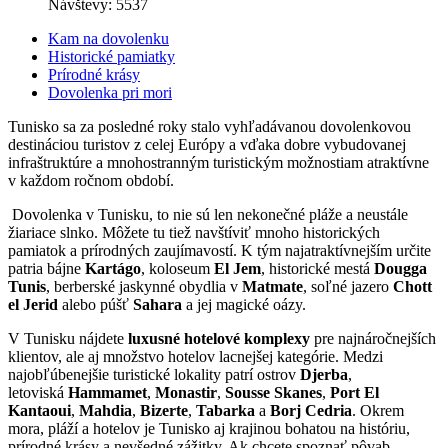
Návštevy: 5537
Kam na dovolenku
Historické pamiatky
Prírodné krásy
Dovolenka pri mori
Tunisko sa za posledné roky stalo vyhľadávanou dovolenkovou
destináciou turistov z celej Európy a vďaka dobre vybudovanej
infraštruktúre a mnohostranným turistickým možnostiam atraktívne
v každom ročnom období.
Dovolenka v Tunisku, to nie sú len nekonečné pláže a neustále
žiariace slnko. Môžete tu tiež navštíviť mnoho historických
pamiatok a prírodných zaujímavostí. K tým najatraktívnejším určite
patria bájne
Kartágo
, koloseum
El Jem
, historické mestá
Dougga
Tunis
, berberské jaskynné obydlia v
Matmate
, soľné jazero
Chott
el Jerid
alebo púšť
Sahara
a jej magické oázy.
V Tunisku nájdete
luxusné hotelové komplexy
pre najnáročnejších
klientov, ale aj množstvo hotelov lacnejšej kategórie. Medzi
najobľúbenejšie turistické lokality patrí ostrov
Djerba
,
letoviská
Hammamet
,
Monastir
,
Sousse
Skanes
,
Port El
Kantaoui
,
Mahdia
,
Bizerte
,
Tabarka
a
Borj Cedria
. Okrem
mora, pláží a hotelov je Tunisko aj krajinou bohatou na históriu,
prírodné krásy a nevšedné zážitky. Ak chcete spoznať pôvab