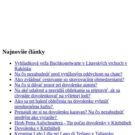
Najnovšie články
Vyhliadková veža Buchkogelwarte v Litavských vrchoch v
Rakúsku
Na čo nezabudnúť pred vytúženým oddychom na chate?
Ako zvládnuť cestovanie so stravovacími obmedzeniami?
Na čo si dávať pozor pri dovolenke autom?
Na aké udalosti a pravidlá obliekania sa pripraviť, ak sa
chystáte dovolenkovať na výletnej lodi?
Ako sa pri balení oblečenia na dovolenku vyhnúť
preplnenému kufru?
Prenajali ste si na dovolenku karavan? Na čo nezabudnúť
predtým ako vyrazíte?
Hrob Petra Aufschnaitera - Tip počas dovolenky v Kitzbüheli
Dovolenka v Kitzbüheli
Kemping Lido Lilla pri Lago di Terlago v Taliansku