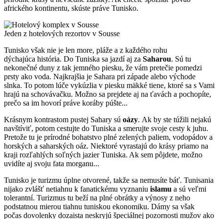
afrického kontinentu, skúste práve Tunisko.
Jeden z hotelových rezortov v Sousse
Tunisko však nie je len more, pláže a z každého rohu
dýchajúca história. Do Tuniska sa jazdí aj za
Saharou
. Sú tu
nekonečné duny z tak jemného piesku, že vám pretečie pomedzi
prsty ako voda. Najkrajšia je Sahara pri západe alebo východe
slnka. To potom lúče vykúzlia v piesku mäkké tiene, ktoré sa s Vami
hrajú na schovávačku. Možno sa prejdete aj na ťavách a pochopíte,
prečo sa im hovorí práve koráby púšte...
Krásnym kontrastom pustej
Sahary sú
oázy
. Ak by ste túžili nejakú
navštíviť, potom cestujte do Tuniska a smerujte svoje cesty k juhu.
Pretože tu je prírodné bohatstvo plné zelených paliem, vodopádov a
horských a saharských oáz. Niektoré vyrastajú do krásy priamo na
kraji rozľahlých soľných jazier Tuniska. Ak sem pôjdete, možno
uvidíte aj svoju fata morganu...
Tunisko je turizmu úplne otvorené, takže sa nemusíte báť. Tunisania
nijako zvlášť netiahnu k fanatickému vyznaniu
islamu
a sú veľmi
tolerantní. Turizmus tu beží na plné obrátky a výnosy z neho
podstatnou mierou tiahnu tuniskou ekonomiku. Dámy sa však
počas dovolenky dozaista neskryjú špeciálnej pozornosti mužov ako