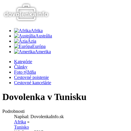
Afrika
Austrália
Ázia
Európa
Amerika
Kategórie
Články
Foto týždňa
Cestovné poistenie
Cestovné kancelárie
Dovolenka v Tunisku
Podrobnosti
Napísal:
DovolenkaInfo.sk
Afrika
»
Tunisko