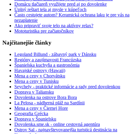
Domácu tlačiareň využijete pred aj po dovolenke
Úplný reštart tela aj mysle v kúpeľoch
Často cestujete autom? Keramická ochrana laku je pre vás na
nezaplatenie
Ako pripraviť svoje telo na aktívny relax?
Mototuristika pre začiatočníkov
Najčítanejšie články
Legoland Billund - zábavný park v Dánsku
Regióny a zaujímavosti Francúzska
Španielska kuchyňa a gastronómia
Havajské ostrovy (Hawaii)
Mena a ceny v Chorvátsku
Mena a ceny v Tunisku
Seychely - praktické informácie a rady pred dovolenkou
Doprava v Taliansku
Dovolenka na ostrove Bora Bora
La Pelosa - nádherná pláž na Sardínii
Mena a ceny v Čiernej Hore
Geografia Grécka
Doprava v Španielsku
Dovolenka.sme.sk - online cestovná agentúra
Ostrov Sal - najnavštevovanejšia turisticá destinácia na