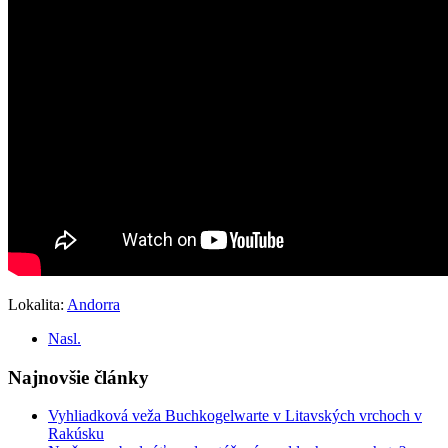
Lokalita:
Andorra
Nasl.
Najnovšie články
Vyhliadková veža Buchkogelwarte v Litavských vrchoch v
Rakúsku