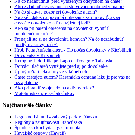
Na čo nezabudnúť pred vytúženým oddychom na chate?
Ako zvládnuť cestovanie so stravovacími obmedzeniami?
Na čo si dávať pozor pri dovolenke autom?
Na aké udalosti a pravidlá obliekania sa pripraviť, ak sa
chystáte dovolenkovať na výletnej lodi?
Ako sa pri balení oblečenia na dovolenku vyhnúť
preplnenému kufru?
Prenajali ste si na dovolenku karavan? Na čo nezabudnúť
predtým ako vyrazíte?
Hrob Petra Aufschnaitera - Tip počas dovolenky v Kitzbüheli
Dovolenka v Kitzbüheli
Kemping Lido Lilla pri Lago di Terlago v Taliansku
Domácu tlačiareň využijete pred aj po dovolenke
Úplný reštart tela aj mysle v kúpeľoch
Často cestujete autom? Keramická ochrana laku je pre vás na
nezaplatenie
Ako pripraviť svoje telo na aktívny relax?
Mototuristika pre začiatočníkov
Najčítanejšie články
Legoland Billund - zábavný park v Dánsku
Regióny a zaujímavosti Francúzska
Španielska kuchyňa a gastronómia
Havajské ostrovy (Hawaii)