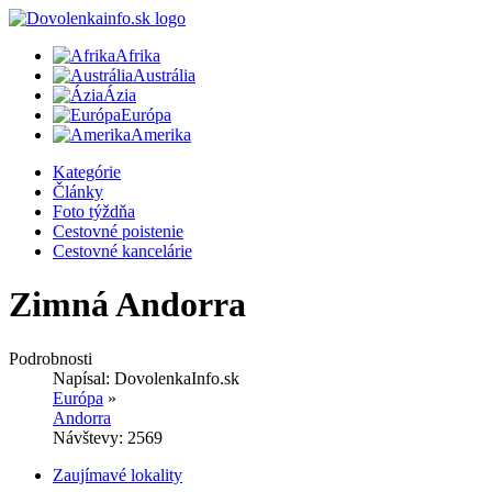
Afrika
Austrália
Ázia
Európa
Amerika
Kategórie
Články
Foto týždňa
Cestovné poistenie
Cestovné kancelárie
Zimná Andorra
Podrobnosti
Napísal:
DovolenkaInfo.sk
Európa
»
Andorra
Návštevy: 2569
Zaujímavé lokality