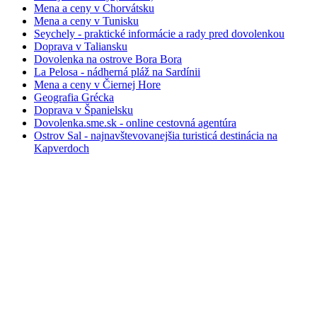
Mena a ceny v Chorvátsku
Mena a ceny v Tunisku
Seychely - praktické informácie a rady pred dovolenkou
Doprava v Taliansku
Dovolenka na ostrove Bora Bora
La Pelosa - nádherná pláž na Sardínii
Mena a ceny v Čiernej Hore
Geografia Grécka
Doprava v Španielsku
Dovolenka.sme.sk - online cestovná agentúra
Ostrov Sal - najnavštevovanejšia turisticá destinácia na
Kapverdoch