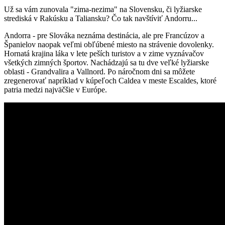
Už sa vám zunovala "zima-nezima" na Slovensku, či lyžiarske
strediská v Rakúsku a Taliansku? Čo tak navštíviť Andorru...
Andorra - pre Slováka neznáma destinácia, ale pre Francúzov a
Španielov naopak veľmi obľúbené miesto na strávenie dovolenky.
Hornatá krajina láka v lete peších turistov a v zime vyznávačov
všetkých zimných športov. Nachádzajú sa tu dve veľké lyžiarske
oblasti - Grandvalira a Vallnord. Po náročnom dni sa môžete
zregenerovať napríklad v kúpeľoch Caldea v meste Escaldes, ktoré
patria medzi najväčšie v Európe.