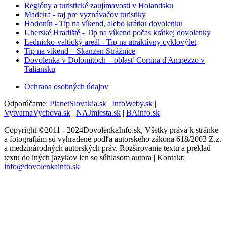
Regióny a turistické zaujímavosti v Holandsku
Madeira - raj pre vyznávačov turistiky
Hodonín - Tip na víkend, alebo krátku dovolenku
Uherské Hradiště - Tip na víkend počas krátkej dovolenky
Lednicko-valtický areál - Tip na atraktívny cyklovýlet
Tip na víkend – Skanzen Strážnice
Dovolenka v Dolomitoch – oblasť Cortina d'Ampezzo v
Taliansku
Ochrana osobných údajov
Odporúčame:
PlanetSlovakia.sk
|
InfoWeby.sk
|
VytvarnaVychova.sk
|
NAJmiesta.sk
|
BAinfo.sk
Copyright ©2011 - 2024DovolenkaInfo.sk, Všetky práva k stránke
a fotografiám sú vyhradené podľa autorského zákona 618/2003 Z.z.
a medzinárodných autorských práv. Rozširovanie textu a preklad
textu do iných jazykov len so súhlasom autora | Kontakt:
info@dovolenkainfo.sk