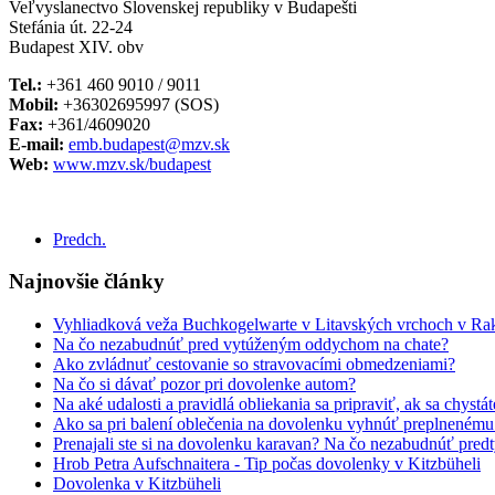
Veľvyslanectvo Slovenskej republiky v Budapešti
Stefánia út. 22-24
Budapest XIV. obv
Tel.:
+361 460 9010 / 9011
Mobil:
+36302695997 (SOS)
Fax:
+361/4609020
E-mail:
emb.budapest@mzv.sk
Web:
www.mzv.sk/budapest
Predch.
Najnovšie články
Vyhliadková veža Buchkogelwarte v Litavských vrchoch v Ra
Na čo nezabudnúť pred vytúženým oddychom na chate?
Ako zvládnuť cestovanie so stravovacími obmedzeniami?
Na čo si dávať pozor pri dovolenke autom?
Na aké udalosti a pravidlá obliekania sa pripraviť, ak sa chystá
Ako sa pri balení oblečenia na dovolenku vyhnúť preplneném
Prenajali ste si na dovolenku karavan? Na čo nezabudnúť pred
Hrob Petra Aufschnaitera - Tip počas dovolenky v Kitzbüheli
Dovolenka v Kitzbüheli