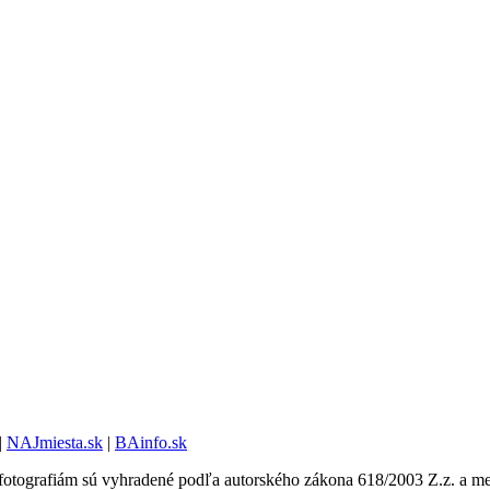
|
NAJmiesta.sk
|
BAinfo.sk
otografiám sú vyhradené podľa autorského zákona 618/2003 Z.z. a med