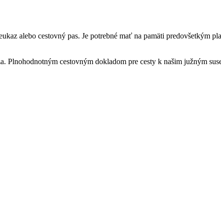
reukaz alebo cestovný pas. Je potrebné mať na pamäti predovšetkým pl
za. Plnohodnotným cestovným dokladom pre cesty k našim južným suse