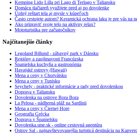
Kemping Lido Lilla pri Lago di Terlago v Taliansku
Domácu tlačiareň využijete pred aj po dovolenke
Úplný reštart tela aj mysle v kúpeľoch
Často cestujete autom? Keramická ochrana laku je pre vás na n
Ako pripraviť svoje telo na aktívny relax?
Mototuristika pre začiatočníkov
Najčítanejšie články
Legoland Billund - zábavný park v Dánsku
Regióny a zaujímavosti Francúzska
Španielska kuchyňa a gastronómia
Havajské ostrovy (Hawaii)
Mena a ceny v Chorvátsku
Mena a ceny v Tunisku
Seychely - praktické informácie a rady pred dovolenkou
Doprava v Taliansku
Dovolenka na ostrove Bora Bora
La Pelosa - nádherná pláž na Sardínii
Mena a ceny v Čiernej Hore
Geografia Grécka
Doprava v Španielsku
Dovolenka.sme.sk - online cestovná agentúra
Ostrov Sal - najnavštevovanejšia turisticá destinácia na Kapve