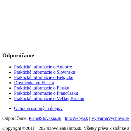
Odporúčame
Praktické informácie o Andorre
Praktické informácie o Slovinsku
Praktické informácie o Belgicku
Dovolenka vo Fínsku
Praktické informácie o Fínsku
Praktické informácie o Francúzsku
Praktické informácie o Veľkej Británii
Ochrana osobných údajov
Odporúčame:
PlanetSlovakia.sk
|
InfoWeby.sk
|
VytvarnaVychova.sk
Copyright ©2011 - 2024DovolenkaInfo.sk, Všetky práva k stránke a f