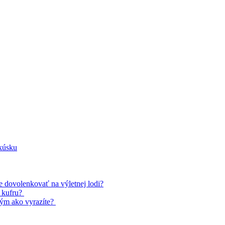
kúsku
te dovolenkovať na výletnej lodi?
u kufru?
tým ako vyrazíte?