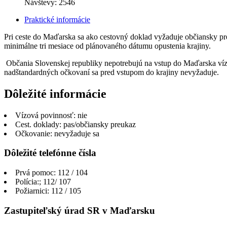
Návštevy: 2546
Praktické informácie
Pri ceste do Maďarska sa ako cestovný doklad vyžaduje občiansky p
minimálne tri mesiace od plánovaného dátumu opustenia krajiny.
Občania Slovenskej republiky nepotrebujú na vstup do Maďarska ví
nadštandardných očkovaní sa pred vstupom do krajiny nevyžaduje.
Dôležité informácie
Vízová povinnosť: nie
Cest. doklady: pas/občiansky preukaz
Očkovanie: nevyžaduje sa
Dôležité telefónne čísla
Prvá pomoc: 112 / 104
Polícia:; 112/ 107
Požiarnici: 112 / 105
Zastupiteľský úrad SR v Maďarsku