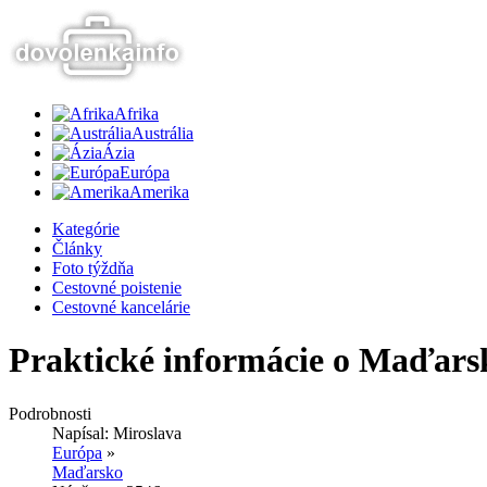
Afrika
Austrália
Ázia
Európa
Amerika
Kategórie
Články
Foto týždňa
Cestovné poistenie
Cestovné kancelárie
Praktické informácie o Maďars
Podrobnosti
Napísal:
Miroslava
Európa
»
Maďarsko