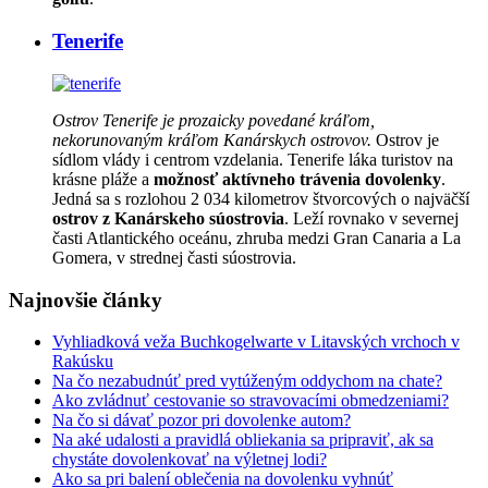
Tenerife
Ostrov Tenerife je prozaicky povedané kráľom,
nekorunovaným kráľom Kanárskych ostrovov.
Ostrov je
sídlom vlády i centrom vzdelania. Tenerife láka turistov na
krásne pláže a
možnosť aktívneho trávenia dovolenky
.
Jedná sa s rozlohou 2 034 kilometrov štvorcových o najväčší
ostrov z Kanárskeho súostrovia
. Leží rovnako v severnej
časti Atlantického oceánu, zhruba medzi Gran Canaria a La
Gomera, v strednej časti súostrovia.
Najnovšie články
Vyhliadková veža Buchkogelwarte v Litavských vrchoch v
Rakúsku
Na čo nezabudnúť pred vytúženým oddychom na chate?
Ako zvládnuť cestovanie so stravovacími obmedzeniami?
Na čo si dávať pozor pri dovolenke autom?
Na aké udalosti a pravidlá obliekania sa pripraviť, ak sa
chystáte dovolenkovať na výletnej lodi?
Ako sa pri balení oblečenia na dovolenku vyhnúť