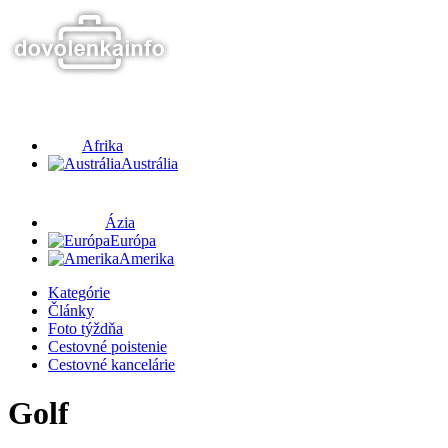
Afrika
Austrália
Ázia
Európa
Amerika
Kategórie
Články
Foto týždňa
Cestovné poistenie
Cestovné kancelárie
Golf