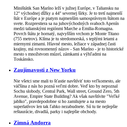
Miništátik San Maríno leží v južnej Európe, v Taliansku na
12° východnej dĺžky a 44° severnej šírky. Je to tretí najmenší
štát v Európe a je piatym najmenším samosprávnym štátom na
svete. Rozprestiera sa na juhovýchodných svahoch Apenín
medzi talianskými regiónmi Marche a Emilia-Romagna.
Povrch štátu je hornatý, najvyšším vrchom je Monte Titano
(755 metrov). Klíma je tu stredomorská, s teplými letami a
miernymi zimami. Hlavné mesto, ležiace v západnej časti
krajiny, má rovnomenný názov - San Maríno - je to historické
mesto s množstvom múzeí, zámkami a výhľadmi na
Toskánsko.
Zaujímavosti z New Yorku
Nie všetci sme mali to šťastie navštíviť toto veľkomesto, ale
väčšina z nás ho pozná veľmi dobre. Veď kto by nepoznal
Sochu slobody, Central Park, Wall street, Ground Zero, 5th
Avenue, Empire State Building? Ak však navštívite "Veľké
jablko", pravdepodobne si ho zamilujete a na mesto
superlatívov len tak ľahko nezabudnete. Sú tu tie nejlepšie
reštaurácie, divadlá, parky i najlepšie obchody.
Zimná Andorra