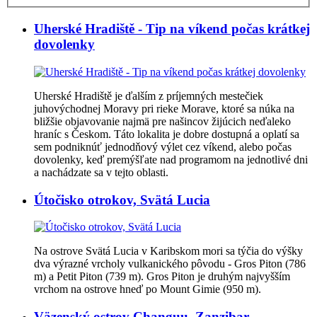
Uherské Hradiště - Tip na víkend počas krátkej
dovolenky
Uherské Hradiště je ďalším z príjemných mestečiek
juhovýchodnej Moravy pri rieke Morave, ktoré sa núka na
bližšie objavovanie najmä pre našincov žijúcich neďaleko
hraníc s Českom. Táto lokalita je dobre dostupná a oplatí sa
sem podniknúť jednodňový výlet cez víkend, alebo počas
dovolenky, keď premýšľate nad programom na jednotlivé dni
a nachádzate sa v tejto oblasti.
Útočisko otrokov, Svätá Lucia
Na ostrove Svätá Lucia v Karibskom mori sa týčia do výšky
dva výrazné vrcholy vulkanického pôvodu - Gros Piton (786
m) a Petit Piton (739 m). Gros Piton je druhým najvyšším
vrchom na ostrove hneď po Mount Gimie (950 m).
Väzenský ostrov Changuu, Zanzibar