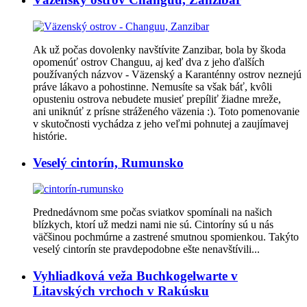
Ak už počas dovolenky navštívite Zanzibar, bola by škoda
opomenúť ostrov Changuu, aj keď dva z jeho ďalších
používaných názvov - Väzenský a Karanténny ostrov neznejú
práve lákavo a pohostinne. Nemusíte sa však báť, kvôli
opusteniu ostrova nebudete musieť prepíliť žiadne mreže,
ani uniknúť z prísne stráženého väzenia :). Toto pomenovanie
v skutočnosti vychádza z jeho veľmi pohnutej a zaujímavej
histórie.
Veselý cintorín, Rumunsko
Prednedávnom sme počas sviatkov spomínali na našich
blízkych, ktorí už medzi nami nie sú. Cintoríny sú u nás
väčšinou pochmúrne a zastrené smutnou spomienkou. Takýto
veselý cintorín ste pravdepodobne ešte nenavštívili...
Vyhliadková veža Buchkogelwarte v
Litavských vrchoch v Rakúsku