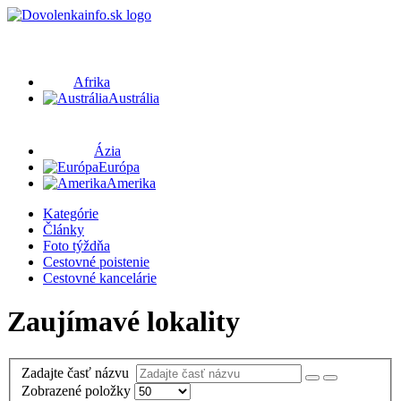
Afrika
Austrália
Ázia
Európa
Amerika
Kategórie
Články
Foto týždňa
Cestovné poistenie
Cestovné kancelárie
Zaujímavé lokality
Zadajte časť názvu
Zobrazené položky