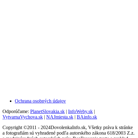
Ochrana osobných údajov
Odporúčame:
PlanetSlovakia.sk
|
InfoWeby.sk
|
VytvarnaVychova.sk
|
NAJmiesta.sk
|
BAinfo.sk
Copyright ©2011 - 2024DovolenkaInfo.sk, Všetky práva k stránke
a fotografiám sú vyhradené podľa autorského zákona 618/2003 Z.z.