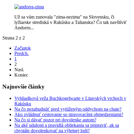
Už sa vám zunovala "zima-nezima" na Slovensku, či
lyžiarske strediská v Rakúsku a Taliansku? Čo tak navštíviť
Andorru...
Strana 2 z 2
Začiatok
Predch.
1
2
Nasl.
Koniec
Najnovšie články
Vyhliadková veža Buchkogelwarte v Litavských vrchoch v
Rakúsku
Na čo nezabudnúť pred vytúženým oddychom na chate?
Ako zvládnuť cestovanie so stravovacími obmedzeniami?
Na čo si dávať pozor pri dovolenke autom?
Na aké udalosti a pravidlá obliekania sa pripraviť, ak sa
chystáte dovolenkovať na výletnej lodi?