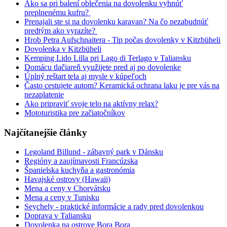
Ako sa pri balení oblečenia na dovolenku vyhnúť
preplnenému kufru?
Prenajali ste si na dovolenku karavan? Na čo nezabudnúť
predtým ako vyrazíte?
Hrob Petra Aufschnaitera - Tip počas dovolenky v Kitzbüheli
Dovolenka v Kitzbüheli
Kemping Lido Lilla pri Lago di Terlago v Taliansku
Domácu tlačiareň využijete pred aj po dovolenke
Úplný reštart tela aj mysle v kúpeľoch
Často cestujete autom? Keramická ochrana laku je pre vás na
nezaplatenie
Ako pripraviť svoje telo na aktívny relax?
Mototuristika pre začiatočníkov
Najčítanejšie články
Legoland Billund - zábavný park v Dánsku
Regióny a zaujímavosti Francúzska
Španielska kuchyňa a gastronómia
Havajské ostrovy (Hawaii)
Mena a ceny v Chorvátsku
Mena a ceny v Tunisku
Seychely - praktické informácie a rady pred dovolenkou
Doprava v Taliansku
Dovolenka na ostrove Bora Bora