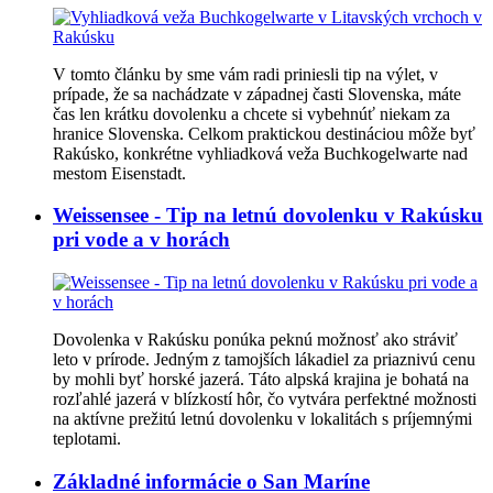
V tomto článku by sme vám radi priniesli tip na výlet, v
prípade, že sa nachádzate v západnej časti Slovenska, máte
čas len krátku dovolenku a chcete si vybehnúť niekam za
hranice Slovenska. Celkom praktickou destináciou môže byť
Rakúsko, konkrétne vyhliadková veža Buchkogelwarte nad
mestom Eisenstadt.
Weissensee - Tip na letnú dovolenku v Rakúsku
pri vode a v horách
Dovolenka v Rakúsku ponúka peknú možnosť ako stráviť
leto v prírode. Jedným z tamojších lákadiel za priaznivú cenu
by mohli byť horské jazerá. Táto alpská krajina je bohatá na
rozľahlé jazerá v blízkostí hôr, čo vytvára perfektné možnosti
na aktívne prežitú letnú dovolenku v lokalitách s príjemnými
teplotami.
Základné informácie o San Maríne