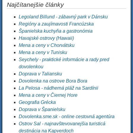
Najčítanejšie články
Legoland Billund - zábavný park v Dánsku
Regióny a zaujímavosti Francúzska
Španielska kuchyňa a gastronómia
Havajské ostrovy (Hawaii)
Mena a ceny v Chorvátsku
Mena a ceny v Tunisku
Seychely - praktické informácie a rady pred
dovolenkou
Doprava v Taliansku
Dovolenka na ostrove Bora Bora
La Pelosa - nádherná pláž na Sardínii
Mena a ceny v Čiernej Hore
Geografia Grécka
Doprava v Španielsku
Dovolenka.sme.sk - online cestovná agentúra
Ostrov Sal - najnavštevovanejšia turisticá
destinácia na Kapverdoch