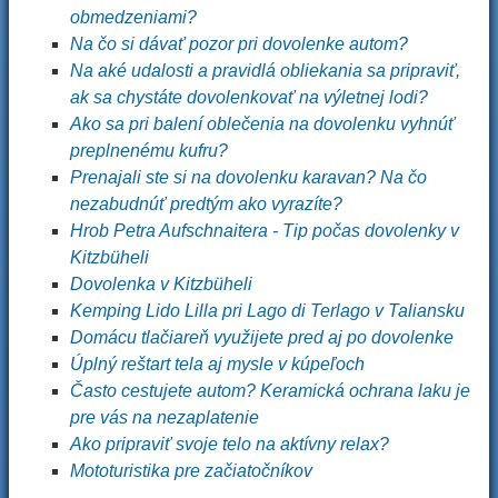
obmedzeniami?
Na čo si dávať pozor pri dovolenke autom?
Na aké udalosti a pravidlá obliekania sa pripraviť,
ak sa chystáte dovolenkovať na výletnej lodi?
Ako sa pri balení oblečenia na dovolenku vyhnúť
preplnenému kufru?
Prenajali ste si na dovolenku karavan? Na čo
nezabudnúť predtým ako vyrazíte?
Hrob Petra Aufschnaitera - Tip počas dovolenky v
Kitzbüheli
Dovolenka v Kitzbüheli
Kemping Lido Lilla pri Lago di Terlago v Taliansku
Domácu tlačiareň využijete pred aj po dovolenke
Úplný reštart tela aj mysle v kúpeľoch
Často cestujete autom? Keramická ochrana laku je
pre vás na nezaplatenie
Ako pripraviť svoje telo na aktívny relax?
Mototuristika pre začiatočníkov