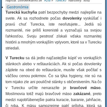
Napísal:
DovolenkaInfo.sk
Ázia
»
Turecko
Návštevy: 5052
Gastronómia
Turecká kuchyňa
patrí bezpochyby medzi najlepšie na
svete. Ak sa rozhodnete počas
dovolenky
vyskúšať i
pravú chuť Turecka, iste neoľutujete... Jedlá sú
rozmanité, nie príliš korenisté a vyznačujú sa svojou
ľahkosťou. Svoju pestrosť získali vďaka rozmanitej
histórii a mnohým vonkajším vplyvom, ktoré sa v Turecku
striedali.
V Turecku
sa dá jedlo najčastejšie kúpiť vo vonkajších
stánkoch alebo v reštauráciách. Ak si počas dovolenky
zájdete na obed do reštaurácie, musíte však počítať s
väčšou cenou pokrmov. Čo sa týka hygieny, nie sú na
tom nijako zle ani pouličné stánky s občerstvením. Na čo
v Turecku určite nenarazíte je
bravčové mäso
.
Moslimovia totiž majú bravčové mäso
zakázané
, preto
medzi najobľúbenejšie patria kuracie, baranie, jahňacie,
či ryba. K mäsu samozrejme patrí príloha, ktorá sa