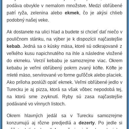
podáva obvykle v nemalom množstve. Medzi obľúbené
patrí ryža, zelenina alebo
ekmek
, čo je akýsi chlieb
podobný našej veke.
Ak dostanete na ulici hlad a budete si chcieť dať niečo v
pouličnom stánku, na výber je k dispozícii najčastejšie
kebab
. Jedná sa o kúsky mäsa, ktoré sú odkrajované z
veľkého kusu napichnutého na ihle a následne vložené
do ekmeku. Verzií kebabu je samozrejme viac. Okrem
kebabu je veľmi obľúbený pokrm zvaný köfte. Köfte je
mleté mäso, servírované vo forme guľôčok alebo placiek.
Ako príloha poslúži opäť ekmek. Veľmi obľúbené jedlo v
Turecku je aj pizza, ktorá sa však vôbec nepodobá tej,
na ktorú sme zvyknutí. Ryby sú zasa najčastejšie
podávané vo vínnych listoch.
Okrem hlavných jedál sa v Turecku samozrejme
konzumujú aj rôzne predjedlá a
dezerty
. Po jedle si