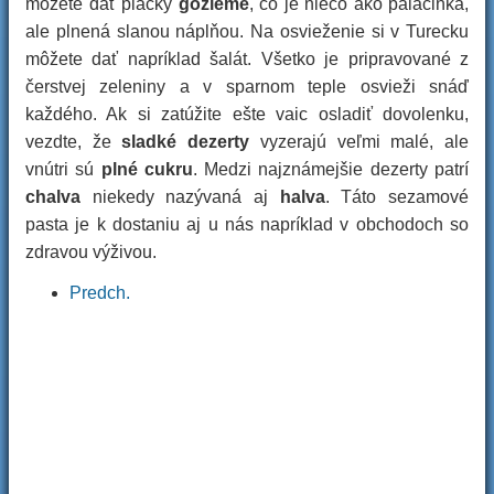
môžete dať placky
gözleme
, čo je niečo ako palacinka,
ale plnená slanou náplňou. Na osvieženie si v Turecku
môžete dať napríklad šalát. Všetko je pripravované z
čerstvej zeleniny a v sparnom teple osvieži snáď
každého. Ak si zatúžite ešte vaic osladiť dovolenku,
vezdte, že
sladké dezerty
vyzerajú veľmi malé, ale
vnútri sú
plné cukru
. Medzi najznámejšie dezerty patrí
chalva
niekedy nazývaná aj
halva
. Táto sezamové
pasta je k dostaniu aj u nás napríklad v obchodoch so
zdravou výživou.
Predch.