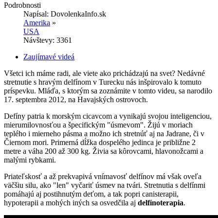
Podrobnosti
Napísal:
DovolenkaInfo.sk
Amerika
»
USA
Návštevy: 3361
Zaujímavé videá
Všetci ich máme radi, ale viete ako prichádzajú na svet? Nedávné
stretnutie s hravým delfínom v Turecku nás inšpirovalo k tomuto
príspevku. Mláďa, s ktorým sa zoznámite v tomto videu, sa narodilo
17. septembra 2012, na Havajských ostrovoch.
Defíny patria k morským cicavcom a vynikajú svojou inteligenciou,
mierumilovnosťou a špecifickým "úsmevom". Žijú v moriach
teplého i mierneho pásma a možno ich stretnúť aj na Jadrane, či v
Čiernom mori. Primerná dĺžka dospelého jedinca je približne 2
metre a váha 200 až 300 kg. Živia sa kôrovcami, hlavonožcami a
malými rybkami.
Priateľskosť a až prekvapivá vnímavosť delfínov má však oveľa
väčšiu silu, ako "len" vyčariť úsmev na tvári. Stretnutia s delfínmi
pomáhajú aj postihnutým deťom, a tak popri canisterapii,
hypoterapii a mohých iných sa osvedčila aj
delfínoterapia
.