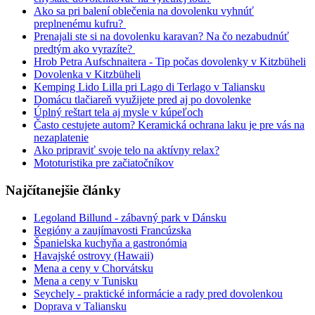
Ako sa pri balení oblečenia na dovolenku vyhnúť
preplnenému kufru?
Prenajali ste si na dovolenku karavan? Na čo nezabudnúť
predtým ako vyrazíte?
Hrob Petra Aufschnaitera - Tip počas dovolenky v Kitzbüheli
Dovolenka v Kitzbüheli
Kemping Lido Lilla pri Lago di Terlago v Taliansku
Domácu tlačiareň využijete pred aj po dovolenke
Úplný reštart tela aj mysle v kúpeľoch
Často cestujete autom? Keramická ochrana laku je pre vás na
nezaplatenie
Ako pripraviť svoje telo na aktívny relax?
Mototuristika pre začiatočníkov
Najčítanejšie články
Legoland Billund - zábavný park v Dánsku
Regióny a zaujímavosti Francúzska
Španielska kuchyňa a gastronómia
Havajské ostrovy (Hawaii)
Mena a ceny v Chorvátsku
Mena a ceny v Tunisku
Seychely - praktické informácie a rady pred dovolenkou
Doprava v Taliansku