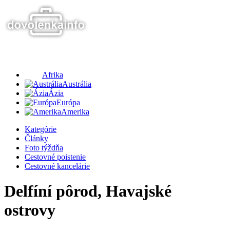
Afrika
Austrália
Ázia
Európa
Amerika
Kategórie
Články
Foto týždňa
Cestovné poistenie
Cestovné kancelárie
Delfíní pôrod, Havajské
ostrovy