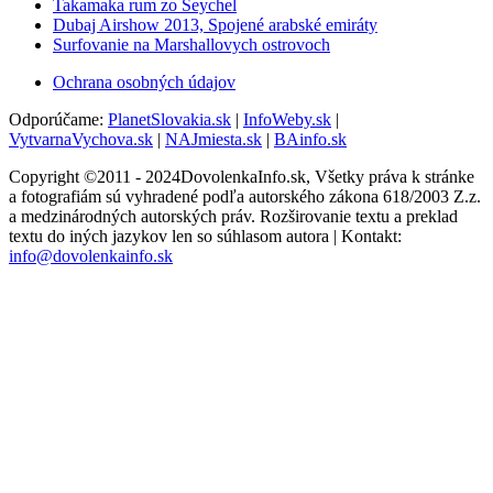
Takamaka rum zo Seychel
Dubaj Airshow 2013, Spojené arabské emiráty
Surfovanie na Marshallovych ostrovoch
Ochrana osobných údajov
Odporúčame:
PlanetSlovakia.sk
|
InfoWeby.sk
|
VytvarnaVychova.sk
|
NAJmiesta.sk
|
BAinfo.sk
Copyright ©2011 - 2024DovolenkaInfo.sk, Všetky práva k stránke
a fotografiám sú vyhradené podľa autorského zákona 618/2003 Z.z.
a medzinárodných autorských práv. Rozširovanie textu a preklad
textu do iných jazykov len so súhlasom autora | Kontakt:
info@dovolenkainfo.sk