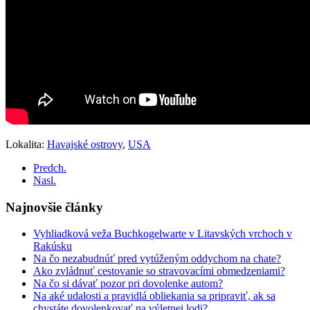
Lokalita:
Havajské ostrovy
,
USA
Predch.
Nasl.
Najnovšie články
Vyhliadková veža Buchkogelwarte v Litavských vrchoch v
Rakúsku
Na čo nezabudnúť pred vytúženým oddychom na chate?
Ako zvládnuť cestovanie so stravovacími obmedzeniami?
Na čo si dávať pozor pri dovolenke autom?
Na aké udalosti a pravidlá obliekania sa pripraviť, ak sa
chystáte dovolenkovať na výletnej lodi?