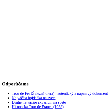
Odporúčame
Trou de Fer (Železná diera) - autentický a napínavý dokument
Najväčšia hojdačka na svete
Druhé najväčšie akvárium na svete
Historická Tour de France (1938)