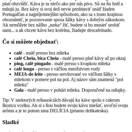
platí obzvlášť. Káva je tu niečo ako pre nás pivo. Sú na ňu hrdí a
milujú ju. Bez kávy si svoj deň nevie predstaviť snáď žiaden
Portugalčan a najpríjemnejším spôsobom, ako sa s touto krajinou
oboznámiť, je pozorovanie spoza šálky kávy s dobrým zákuskom.
Ak nemôžete bez nášho „turka“ žiť, budete si ho musieť urobiť
sami... a ak chcete kávu bez kofeínu, žiadajte descafeinado.
Čo si môžete objednať:
café
- malé presso bez mlieka
café Cheia, bica Cheia
- malé presso plné kávy až po okraj
ping, café pingado
- malé presso s kvapkou mlieka
café longo
- presso s väčšou množstvom vody
MEIA-de-leite
- presso servírované vo väčšom šálky s
mliekom v pomere pol na pol. Aj názov sám znamená "pol
mlieka"
Gala
- malé presso v pohári mlieka. Doporučené na raňajky.
Tip: V niektorých reštauráciách dávajú ku káve spolu s cukrom
škoricu vcelku. Ak si s ňou budete svoju kávu miešať, uvoľní svoju
arómu a je to potom uma DELÍCIA (priamo delikateska).
Sladké