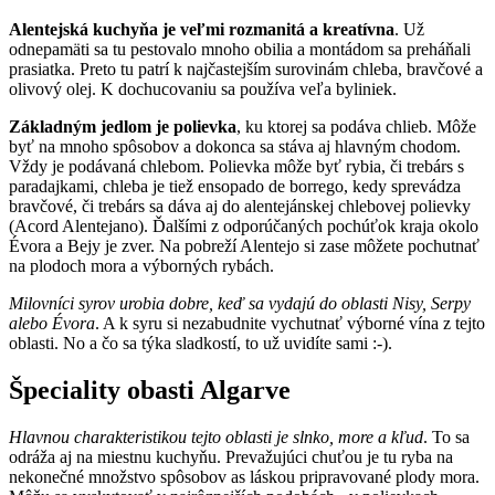
Alentejská kuchyňa je veľmi rozmanitá a kreatívna
. Už
odnepamäti sa tu pestovalo mnoho obilia a montádom sa preháňali
prasiatka. Preto tu patrí k najčastejším surovinám chleba, bravčové a
olivový olej. K dochucovaniu sa používa veľa byliniek.
Základným jedlom je polievka
, ku ktorej sa podáva chlieb. Môže
byť na mnoho spôsobov a dokonca sa stáva aj hlavným chodom.
Vždy je podávaná chlebom. Polievka môže byť rybia, či trebárs s
paradajkami, chleba je tiež ensopado de borrego, kedy sprevádza
bravčové, či trebárs sa dáva aj do alentejánskej chlebovej polievky
(Acord Alentejano). Ďalšími z odporúčaných pochúťok kraja okolo
Évora a Bejy je zver. Na pobreží Alentejo si zase môžete pochutnať
na plodoch mora a výborných rybách.
Milovníci syrov urobia dobre, keď sa vydajú do oblasti Nisy, Serpy
alebo Évora
. A k syru si nezabudnite vychutnať výborné vína z tejto
oblasti. No a čo sa týka sladkostí, to už uvidíte sami :-).
Špeciality obasti Algarve
Hlavnou charakteristikou tejto oblasti je slnko, more a kľud
. To sa
odráža aj na miestnu kuchyňu. Prevažujúci chuťou je tu ryba na
nekonečné množstvo spôsobov as láskou pripravované plody mora.