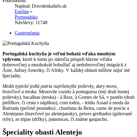
Podrobnosti
Napísal:
DovolenkaInfo.sk
Európa
»
Portugalsko
Návštevy: 11748
Gastronómia
Portugalská kuchyňa je veľmi bohatá vďaka mnohým
vplyvom
, ktoré k tomu po stáročia prispeli hlavne vďaka
dobrovoľnej a mnohokrát bohužiaľ aj nedobrovoľnej imigrácii z
Ázie, Južnej Ameriky, či Afriky. V každej oblasti môžete nájsť iné
špeciality.
Medzi typické jedlá patria najrôznejšie polievky, dary mora,
bravčové a treska
. Menovite cozido à portuguesa (istý druh hustej
polievky), bacalhau (treska) - à Braz, à Gomes de Sá, v pastéis (druh
pirôžkov, či cesta s náplňou), com todos, - leitão Assad à moda da
Bairrada (pečené prasiatko) , chanfana da Beira, carne de porcie a
Alentejano (bravčové po alentejansky), peixes grelhados (grilované
ryby), as tripas (držky), pataniscas, či známe gaspacho.
Špeciality obasti Alentejo