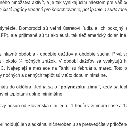
ho množstva aktivít, a je tak vynikajúcim miestom pre váš oddy
čne čisté lagúny vhodné pre šnorchlovanie, potápanie a surfovani
olynézie. Domorodci sú veľmi ústretoví ľudia a ich pokojn
CFP), ale prijímané sú tu ako eurá, tak tiež americký dolár. I
ve hlavné obdobia - obdobie dažďov a obdobie sucha. Prvá s
ii okolo ¾ ročných zrážok. V období dažďov sa vyskytujú ho
 C. Najteplejšie mesiace na Tahiti sú február a marec. Tot
ly nočných a denných teplôt sú v túto dobu minimálne.
mája do októbra. Jedná sa o
"polynézsku zimu"
, kedy sa te
nými teplotami úplne minimálne.
ý posun od Slovenska činí teda 11 hodín v zimnom čase a 12 h
ktorí holdujú len sladkému ničnerobeniu sa presvedčíte v priložen