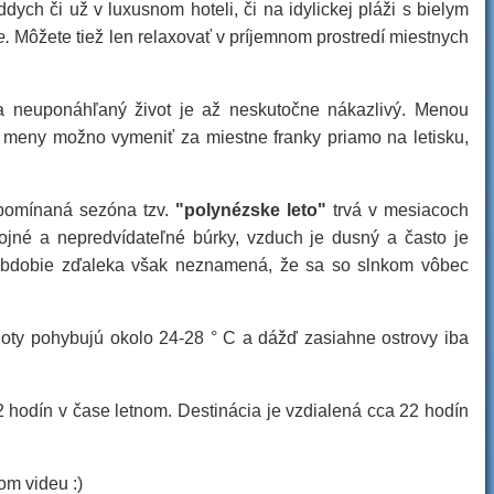
ch či už v luxusnom hoteli, či na idylickej pláži s bielym
e.
Môžete tiež len relaxovať v príjemnom prostredí miestnych
ý a neuponáhľaný život je až neskutočne nákazlivý. Menou
né meny možno vymeniť za miestne franky priamo na letisku,
pomínaná sezóna tzv.
"polynézske leto"
trvá v mesiacoch
jné a nepredvídateľné búrky, vzduch je dusný a často je
o obdobie zďaleka však neznamená, že sa so slnkom vôbec
ploty pohybujú okolo 24-28 ° C a dážď zasiahne ostrovy iba
odín v čase letnom. Destinácia je vzdialená cca 22 hodín
om videu :)