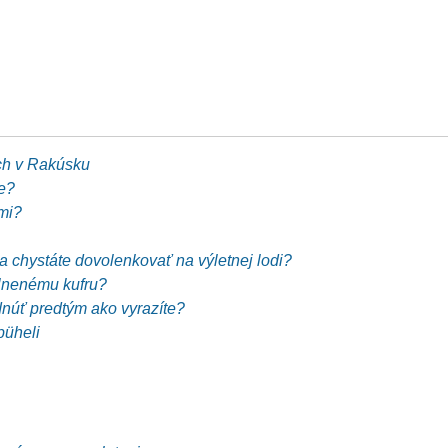
ch v Rakúsku
e?
mi?
sa chystáte dovolenkovať na výletnej lodi?
plnenému kufru?
dnúť predtým ako vyrazíte?
büheli