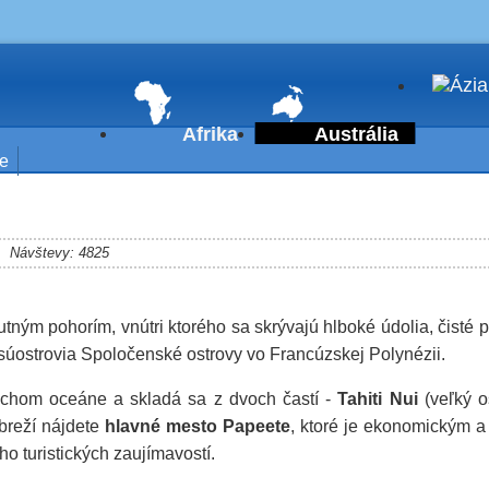
Afrika
Austrália
ie
Návštevy: 4825
ným pohorím, vnútri ktorého sa skrývajú hlboké údolia, čisté
súostrovia Spoločenské ostrovy vo Francúzskej Polynézii.
Tichom oceáne a skladá sa z dvoch častí -
Tahiti Nui
(veľký o
breží nájdete
hlavné mesto Papeete
, ktoré je ekonomickým a
o turistických zaujímavostí.