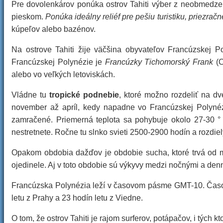
Pre dovolenkárov ponúka ostrov Tahiti výber z neobmedzené
pieskom.
Ponúka ideálny reliéf pre pešiu turistiku, priezra
kúpeľov alebo bazénov.
Na ostrove Tahiti žije väčšina obyvateľov Francúzskej P
Francúzskej Polynézie je
Francúzky Tichomorský Frank
(
alebo vo veľkých letoviskách.
Vládne tu
tropické podnebie
, ktoré možno rozdeliť na d
november až apríl, kedy napadne vo Francúzskej Polynéz
zamračené. Priemerná teplota sa pohybuje okolo 27-30 °
nestretnete. Ročne tu slnko svieti 2500-2900 hodín a rozdie
Opakom obdobia dažďov je obdobie sucha, ktoré trvá od 
ojedinele. Aj v toto obdobie sú výkyvy medzi nočnými a den
Francúzska Polynézia leží v časovom pásme GMT-10. Časov
letu z Prahy a 23 hodín letu z Viedne.
O tom, že ostrov Tahiti je rajom surferov, potápačov, i tých 