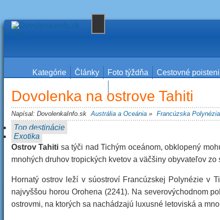
Kategórie
Články
Foto týždňa
Cestovné poisten
Cestovné kancelárie
Dovolenka na ostrove Tahiti
Napísal:
DovolenkaInfo.sk
Austrália a Oceánia
»
Francúzska Polynézia
Top destinácie
Exotika
Ostrov Tahiti
sa týči nad Tichým oceánom, obklopený mohut
mnohých druhov tropických kvetov a väčšiny obyvateľov zo 
Hornatý ostrov leží v súostroví Francúzskej Polynézie v 
najvyššou horou Orohena (2241). Na severovýchodnom po
ostrovmi, na ktorých sa nachádzajú luxusné letoviská a mnoh