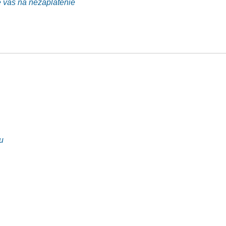
e vás na nezaplatenie
u