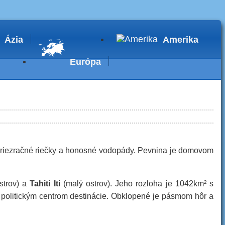
Ázia
Amerika
Európa
 priezračné riečky a honosné vodopády. Pevnina je domovom
strov) a
Tahiti Iti
(malý ostrov). Jeho rozloha je 1042km² s
 politickým centrom destinácie. Obklopené je pásmom hôr a