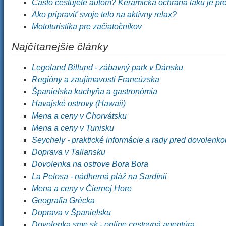
Často cestujete autom? Keramická ochrana laku je pr
Ako pripraviť svoje telo na aktívny relax?
Mototuristika pre začiatočníkov
Najčítanejšie články
Legoland Billund - zábavný park v Dánsku
Regióny a zaujímavosti Francúzska
Španielska kuchyňa a gastronómia
Havajské ostrovy (Hawaii)
Mena a ceny v Chorvátsku
Mena a ceny v Tunisku
Seychely - praktické informácie a rady pred dovolenko
Doprava v Taliansku
Dovolenka na ostrove Bora Bora
La Pelosa - nádherná pláž na Sardínii
Mena a ceny v Čiernej Hore
Geografia Grécka
Doprava v Španielsku
Dovolenka.sme.sk - online cestovná agentúra