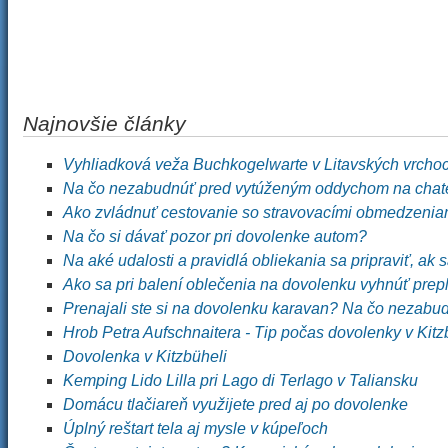
Najnovšie články
Vyhliadková veža Buchkogelwarte v Litavských vrcho
Na čo nezabudnúť pred vytúženým oddychom na chat
Ako zvládnuť cestovanie so stravovacími obmedzenia
Na čo si dávať pozor pri dovolenke autom?
Na aké udalosti a pravidlá obliekania sa pripraviť, ak 
Ako sa pri balení oblečenia na dovolenku vyhnúť pre
Prenajali ste si na dovolenku karavan? Na čo nezabu
Hrob Petra Aufschnaitera - Tip počas dovolenky v Kitz
Dovolenka v Kitzbüheli
Kemping Lido Lilla pri Lago di Terlago v Taliansku
Domácu tlačiareň využijete pred aj po dovolenke
Úplný reštart tela aj mysle v kúpeľoch