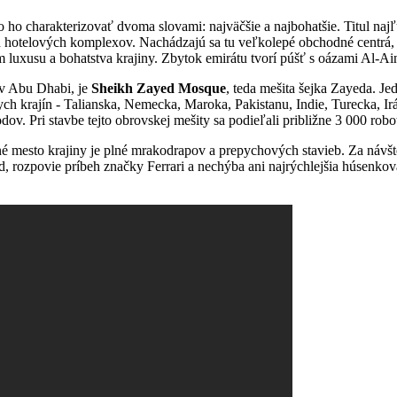
 ho charakterizovať dvoma slovami: najväčšie a najbohatšie. Titul naj
hotelových komplexov. Nachádzajú sa tu veľkolepé obchodné centrá, š
luxusu a bohatstva krajiny. Zbytok emirátu tvorí púšť s oázami Al-Ai
 v Abu Dhabi, je
Sheikh Zayed Mosque
, teda mešita šejka Zayeda. J
ych krajín - Talianska, Nemecka, Maroka, Pakistanu, Indie, Turecka, I
v. Pri stavbe tejto obrovskej mešity sa podieľali približne 3 000 robo
 mesto krajiny je plné mrakodrapov a prepychových stavieb. Za návštev
d, rozpovie príbeh značky Ferrari a nechýba ani najrýchlejšia húsenk