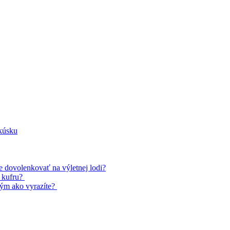
kúsku
te dovolenkovať na výletnej lodi?
u kufru?
tým ako vyrazíte?