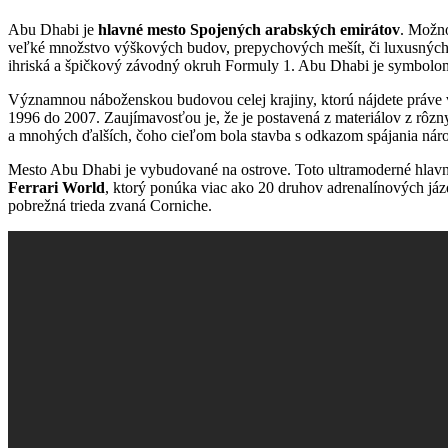
Abu Dhabi je
hlavné mesto Spojených arabských emirátov
. Možno
veľké množstvo výškových budov, prepychových mešít, či luxusných 
ihriská a špičkový závodný okruh Formuly 1. Abu Dhabi je symbolom 
Významnou náboženskou budovou celej krajiny, ktorú nájdete práve
1996 do 2007. Zaujímavosťou je, že je postavená z materiálov z rôzn
a mnohých ďalších, čoho cieľom bola stavba s odkazom spájania národo
Mesto Abu Dhabi je vybudované na ostrove. Toto ultramoderné hlavné
Ferrari World
, ktorý ponúka viac ako 20 druhov adrenalínových jáz
pobrežná trieda zvaná Corniche.