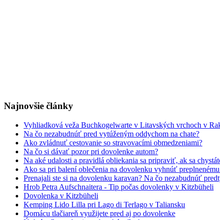
Najnovšie články
Vyhliadková veža Buchkogelwarte v Litavských vrchoch v Ra
Na čo nezabudnúť pred vytúženým oddychom na chate?
Ako zvládnuť cestovanie so stravovacími obmedzeniami?
Na čo si dávať pozor pri dovolenke autom?
Na aké udalosti a pravidlá obliekania sa pripraviť, ak sa chystá
Ako sa pri balení oblečenia na dovolenku vyhnúť preplneném
Prenajali ste si na dovolenku karavan? Na čo nezabudnúť pred
Hrob Petra Aufschnaitera - Tip počas dovolenky v Kitzbüheli
Dovolenka v Kitzbüheli
Kemping Lido Lilla pri Lago di Terlago v Taliansku
Domácu tlačiareň využijete pred aj po dovolenke