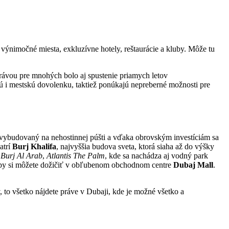
výnimočné miesta, exkluzívne hotely, reštaurácie a kluby. Môže tu
rávou pre mnohých bolo aj spustenie priamych letov
ú i mestskú dovolenku, taktiež ponúkajú nepreberné možnosti pre
 vybudovaný na nehostinnej púšti a vďaka obrovským investíciám sa
atrí
Burj Khalifa
, najvyššia budova sveta, ktorá siaha až do výšky
y
Burj Al Arab
,
Atlantis The Palm
, kde sa nachádza aj vodný park
y si môžete dožičiť v obľubenom obchodnom centre
Dubaj Mall
.
v, to všetko nájdete práve v Dubaji, kde je možné všetko a