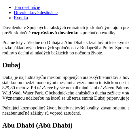
Top destinácie
Dovolenkové destinácie
Exotika
Dovolenka v Spojených arabských emirátoch je skutočným rajom pre tý
prežiť skutočné
rozprávkovú dovolenku
s príchuťou exotiky.
Priame lety z Viedne do Dubaja a Abu Dhabi s kvalitnými leteckými
nízkonákladových letecných spoločností z Budapešti a Prahy. Spojené
rodiny s deťmi aj mladých bažiacich po nočnom živote.
Dubaj
Dubaj je najľudnatejším mestom Spojených arabských emirátov a hov
stal ikonou medzi modernými mestami a významnou turistickou destin
829,80 metrov. Pri návšteve by ste nemali minúť ani návštevu Palmo
Wild Wadi Water Park. Obchodníckeho arabského ducha zažijete v sta
Významnou udalosťou na ktorú sa už teraz emirát Dubaj pripravuje j
Pulzujúci kozmopolitný život, hotely najvyšej kvality, závan orientu,
nezabunuteľné zážitky sú vopred zaručené.
Abu Dhabi (Abú Dhabí)