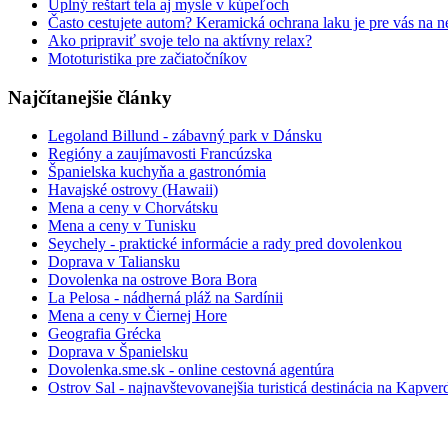
Úplný reštart tela aj mysle v kúpeľoch
Často cestujete autom? Keramická ochrana laku je pre vás na n
Ako pripraviť svoje telo na aktívny relax?
Mototuristika pre začiatočníkov
Najčítanejšie články
Legoland Billund - zábavný park v Dánsku
Regióny a zaujímavosti Francúzska
Španielska kuchyňa a gastronómia
Havajské ostrovy (Hawaii)
Mena a ceny v Chorvátsku
Mena a ceny v Tunisku
Seychely - praktické informácie a rady pred dovolenkou
Doprava v Taliansku
Dovolenka na ostrove Bora Bora
La Pelosa - nádherná pláž na Sardínii
Mena a ceny v Čiernej Hore
Geografia Grécka
Doprava v Španielsku
Dovolenka.sme.sk - online cestovná agentúra
Ostrov Sal - najnavštevovanejšia turisticá destinácia na Kapve