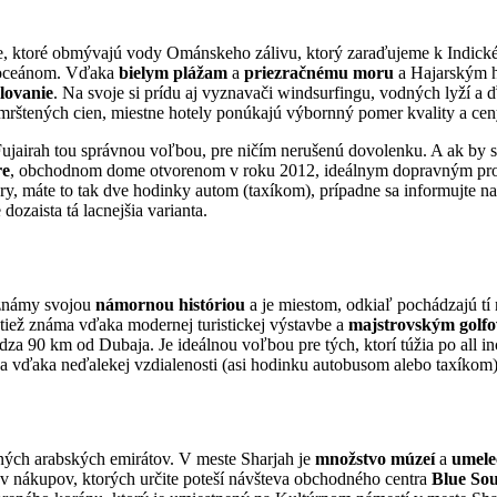
e, ktoré obmývajú vody Ománskeho zálivu, ktorý zaraďujeme k Indické
m oceánom. Vďaka
bielym plážam
a
priezračnému moru
a Hajarským h
lovanie
. Na svoje si prídu aj vyznavači windsurfingu, vodných lyží a 
remrštených cien, miestne hotely ponúkajú výbornný pomer kvality a ce
 Fujairah tou správnou voľbou, pre ničím nerušenú dovolenku. A ak by s
re
, obchodnom dome otvorenom v roku 2012, ideálnym dopravným prostr
, máte to tak dve hodinky autom (taxíkom), prípadne sa informujte na 
ozaista tá lacnejšia varianta.
 známy svojou
námornou históriou
a je miestom, odkiaľ pochádzajú tí 
e tiež známa vďaka modernej turistickej výstavbe a
majstrovským golf
za 90 km od Dubaja. Je ideálnou voľbou pre tých, ktorí túžia po all i
h a vďaka neďalekej vzdialenosti (asi hodinku autobusom alebo taxíko
ných arabských emirátov. V meste Sharjah je
množstvo múzeí
a
umele
v nákupov, ktorých určite poteší návšteva obchodného centra
Blue So