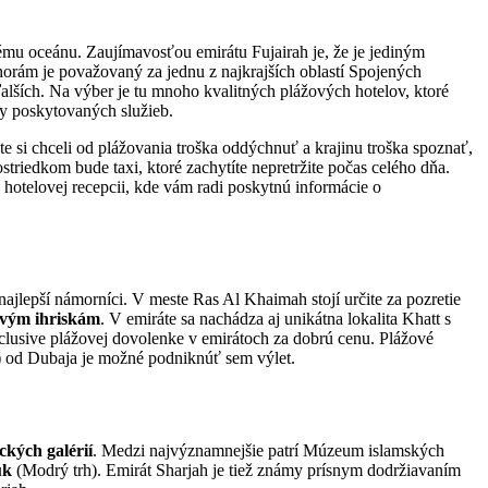
mu oceánu. Zaujímavosťou emirátu Fujairah je, že je jediným
orám je považovaný za jednu z najkrajších oblastí Spojených
ďalších. Na výber je tu mnoho kvalitných plážových hotelov, ktoré
ny poskytovaných služieb.
te si chceli od plážovania troška oddýchnuť a krajinu troška spoznať,
iedkom bude taxi, ktoré zachytíte nepretržite počas celého dňa.
hotelovej recepcii, kde vám radi poskytnú informácie o
najlepší námorníci. V meste Ras Al Khaimah stojí určite za pozretie
ovým ihriskám
. V emiráte sa nachádza aj unikátna lokalita Khatt s
nclusive plážovej dovolenke v emirátoch za dobrú cenu. Plážové
m) od Dubaja je možné podniknúť sem výlet.
ckých galérií
. Medzi najvýznamnejšie patrí Múzeum islamských
uk
(Modrý trh). Emirát Sharjah je tiež známy prísnym dodržiavaním