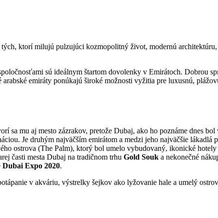
ch, ktorí milujú pulzujúci kozmopolitný život, modernú architektúru, 
 spoločnosťami sú ideálnym štartom dovolenky v Emirátoch. Dobrou sp
 arabské emiráty ponúkajú široké možnosti vyžitia pre luxusnú, plážov
orí sa mu aj mesto zázrakov, pretože Dubaj, ako ho poznáme dnes bol
áciou. Je druhým najväčším emirátom a medzi jeho najväčšie lákadlá p
vého ostrova (The Palm), ktorý bol umelo vybudovaný, ikonické hotel
rej časti mesta Dubaj na tradičnom trhu
Gold Souk
a nekonečné nákup
e
Dubai Expo 2020
.
 potápanie v akváriu, výstrelky šejkov ako lyžovanie hale a umelý ostro