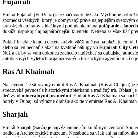
Fujairah
Emirát Fujairah (Fudžejra) je označovaný tiež ako Východné pobreži
spomedzi všetkých, ktorý je obmývaný práve najteplejším svetový
arabských emirátov s ideálnymi podmienkami na
potápanie
a
šnorch
dokážu uspokojiť aj najnáročnejšiu klientelu. Netreba sa však báť p
Pokiaľ hľadáte kľud a chcete stráviť väčšinu času na pláži, je emirát
alebo sa len nechať zlákať na kvalitné nákupy vo
Fujairah City Cet
Nuž a ak by sa vám dokonca zachcelo nadýchať sa dubajskej atmosféry
autobusových výletoch organizovaných turistickými agentúrami, čo je d
Ras Al Khaimah
Najsevernejšie situovaný emirát Ras Al Khaimah (Rás al Chájma) je
stredoveká pevnosť s historickými zbierkami a tradičný trh. Oblasť j
liečivými
minerálnymi prameňmi
. Emirát Ras Al Khaimah sa nachád
hotely v Dubaji sú výrazne drahšie ako tie v emiráte Ras Al Khaima
Sharjah
Emirát Sharjah (Šarža) je najvýznamnejším kultúrnym centorm Spoje
tradícií a Archeologické múzeum. Nezabúda sa však ani na milovníko