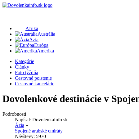
Afrika
Austrália
Ázia
Európa
Amerika
Kategórie
Články
Foto týždňa
Cestovné poistenie
Cestovné kancelárie
Dovolenkové destinácie v Spoj
Podrobnosti
Napísal:
DovolenkaInfo.sk
Ázia
»
Spojené arabské emiráty
Návštevy: 5970