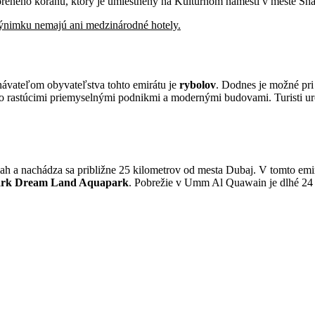
voreného koránu, ktorý je umiestnený na Kultúrnom námestí v meste Sha
výnimku nemajú ani medzinárodné hotely.
ávateľom obyvateľstva tohto emirátu je
rybolov
. Dodnes je možné pri
chlo rastúcimi priemyselnými podnikmi a modernými budovami. Turisti u
 a nachádza sa približne 25 kilometrov od mesta Dubaj. V tomto emir
ark Dream Land Aquapark
. Pobrežie v Umm Al Quawain je dlhé 24 