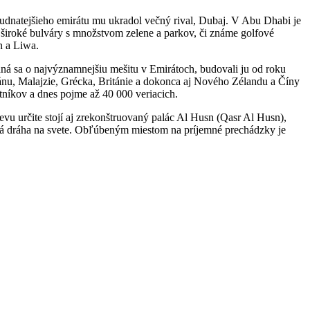
ľudnatejšieho emirátu mu ukradol večný rival, Dubaj. V Abu Dhabi je
iroké bulváry s množstvom zelene a parkov, či známe golfové
n a Liwa.
edná sa o najvýznamnejšiu mešitu v Emirátoch, budovali ju od roku
ránu, Malajzie, Grécka, Británie a dokonca aj Nového Zélandu a Číny
tníkov a dnes pojme až 40 000 veriacich.
u určite stojí aj zrekonštruovaný palác Al Husn (Qasr Al Husn),
ová dráha na svete. Obľúbeným miestom na príjemné prechádzky je