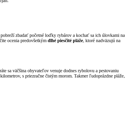
rjah.
 pobreží zbadať početné loďky rybárov a kochať sa ich úlovkami na
rčite ocenia predovšetkým
dlhé piesčité pláže
, ktoré nadväzujú na
áte sa väčšina obyvateľov venuje dodnes rybolovu a pestovaniu
kilometrov, s priezračne čistým morom. Takmer ľudoprázdne pláže,