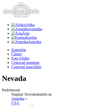
Afrika
Austrália
Ázia
Európa
Amerika
Kategórie
Články
Foto týždňa
Cestovné poistenie
Cestovné kancelárie
Nevada
Podrobnosti
Napísal:
DovolenkaInfo.sk
Amerika
»
USA