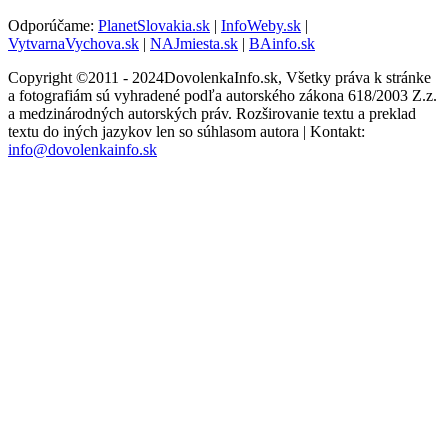
Odporúčame:
PlanetSlovakia.sk
|
InfoWeby.sk
|
VytvarnaVychova.sk
|
NAJmiesta.sk
|
BAinfo.sk
Copyright ©2011 - 2024DovolenkaInfo.sk, Všetky práva k stránke
a fotografiám sú vyhradené podľa autorského zákona 618/2003 Z.z.
a medzinárodných autorských práv. Rozširovanie textu a preklad
textu do iných jazykov len so súhlasom autora | Kontakt:
info@dovolenkainfo.sk