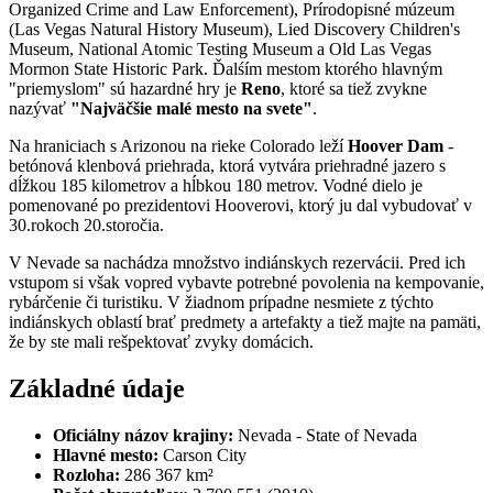
Organized Crime and Law Enforcement), Prírodopisné múzeum
(Las Vegas Natural History Museum), Lied Discovery Children's
Museum, National Atomic Testing Museum a Old Las Vegas
Mormon State Historic Park. Ďalśím mestom ktorého hlavným
"priemyslom" sú hazardné hry je
Reno
, ktoré sa tiež zvykne
nazývať
"Najväčšie malé mesto na svete"
.
Na hraniciach s Arizonou na rieke Colorado leží
Hoover Dam
-
betónová klenbová priehrada, ktorá vytvára priehradné jazero s
dĺžkou 185 kilometrov a hĺbkou 180 metrov. Vodné dielo je
pomenované po prezidentovi Hooverovi, ktorý ju dal vybudovať v
30.rokoch 20.storočia.
V Nevade sa nachádza množstvo indiánskych rezervácii. Pred ich
vstupom si však vopred vybavte potrebné povolenia na kempovanie,
rybárčenie či turistiku. V žiadnom prípadne nesmiete z týchto
indiánskych oblastí brať predmety a artefakty a tiež majte na pamäti,
že by ste mali rešpektovať zvyky domácich.
Základné údaje
Oficiálny názov krajiny:
Nevada - State of Nevada
Hlavné mesto:
Carson City
Rozloha:
286 367 km²