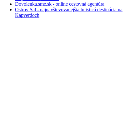
Dovolenka.sme.sk - online cestovná agentúra
Ostrov Sal - najnavštevovanejšia turisticá destinácia na
Kapverdoch