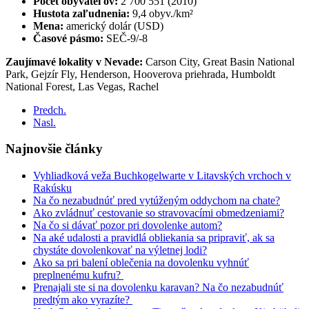
Počet obyvateľov:
2 700 551 (2010)
Hustota zaľudnenia:
9,4 obyv./km²
Mena:
americký dolár (USD)
Časové pásmo:
SEČ-9/-8
Zaujímavé lokality v Nevade:
Carson City, Great Basin National
Park, Gejzír Fly, Henderson, Hooverova priehrada, Humboldt
National Forest, Las Vegas, Rachel
Predch.
Nasl.
Najnovšie články
Vyhliadková veža Buchkogelwarte v Litavských vrchoch v
Rakúsku
Na čo nezabudnúť pred vytúženým oddychom na chate?
Ako zvládnuť cestovanie so stravovacími obmedzeniami?
Na čo si dávať pozor pri dovolenke autom?
Na aké udalosti a pravidlá obliekania sa pripraviť, ak sa
chystáte dovolenkovať na výletnej lodi?
Ako sa pri balení oblečenia na dovolenku vyhnúť
preplnenému kufru?
Prenajali ste si na dovolenku karavan? Na čo nezabudnúť
predtým ako vyrazíte?