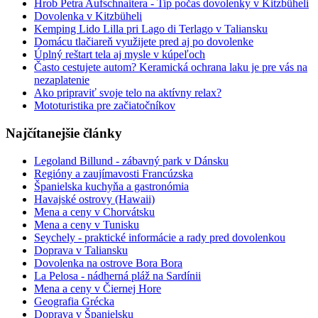
Hrob Petra Aufschnaitera - Tip počas dovolenky v Kitzbüheli
Dovolenka v Kitzbüheli
Kemping Lido Lilla pri Lago di Terlago v Taliansku
Domácu tlačiareň využijete pred aj po dovolenke
Úplný reštart tela aj mysle v kúpeľoch
Často cestujete autom? Keramická ochrana laku je pre vás na
nezaplatenie
Ako pripraviť svoje telo na aktívny relax?
Mototuristika pre začiatočníkov
Najčítanejšie články
Legoland Billund - zábavný park v Dánsku
Regióny a zaujímavosti Francúzska
Španielska kuchyňa a gastronómia
Havajské ostrovy (Hawaii)
Mena a ceny v Chorvátsku
Mena a ceny v Tunisku
Seychely - praktické informácie a rady pred dovolenkou
Doprava v Taliansku
Dovolenka na ostrove Bora Bora
La Pelosa - nádherná pláž na Sardínii
Mena a ceny v Čiernej Hore
Geografia Grécka
Doprava v Španielsku