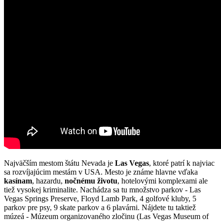
Najväčším mestom štátu Nevada je
Las Vegas
, ktoré patrí k najviac
sa rozvíjajúcim mestám v USA. Mesto je známe hlavne vďaka
kasínam
, hazardu,
nočnému životu
, hotelovými komplexami ale
tiež vysokej kriminalite. Nachádza sa tu množstvo parkov - Las
Vegas Springs Preserve, Floyd Lamb Park, 4 golfové kluby, 5
parkov pre psy, 9 skate parkov a 6 plavárni. Nájdete tu taktiež
múzeá - Múzeum organizovaného zločinu (Las Vegas Museum of