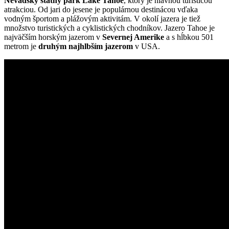
Nevadský štátny park Lake Tahoe
, ktorý je hlavnou turisticou
atrakciou. Od jari do jesene je populárnou destinácou vďaka
vodným športom a plážovým aktivitám. V okolí jazera je tiež
množstvo turistických a cyklistických chodníkov. Jazero Tahoe je
najväčším horským jazerom v
Severnej Amerike
a s hĺbkou 501
metrom je
druhým najhlbším jazerom
v USA.