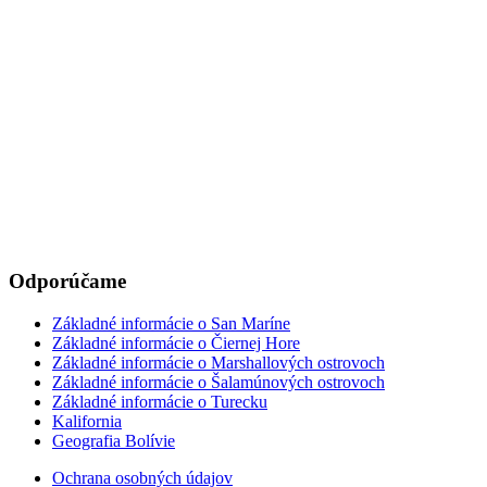
Odporúčame
Základné informácie o San Maríne
Základné informácie o Čiernej Hore
Základné informácie o Marshallových ostrovoch
Základné informácie o Šalamúnových ostrovoch
Základné informácie o Turecku
Kalifornia
Geografia Bolívie
Ochrana osobných údajov