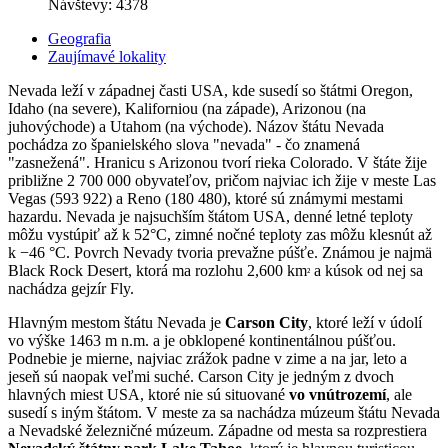
Návštevy: 4378
Geografia
Zaujímavé lokality
Nevada leží v západnej časti USA, kde susedí so štátmi Oregon,
Idaho (na severe), Kaliforniou (na západe), Arizonou (na
juhovýchode) a Utahom (na východe). Názov štátu Nevada
pochádza zo španielského slova "nevada" - čo znamená
"zasnežená". Hranicu s Arizonou tvorí rieka Colorado. V štáte žije
približne 2 700 000 obyvateľov, pričom najviac ich žije v meste Las
Vegas (593 922) a Reno (180 480), ktoré sú známymi mestami
hazardu. Nevada je najsuchším štátom USA, denné letné teploty
môžu vystúpiť až k 52°C, zimné nočné teploty zas môžu klesnút až
k −46 °C. Povrch Nevady tvoria prevažne púšťe. Známou je najmä
Black Rock Desert, ktorá ma rozlohu 2,600 km
a kúsok od nej sa
²
nachádza gejzír Fly.
Hlavným mestom štátu Nevada je
Carson City
, ktoré leží v údolí
vo výške 1463 m n.m. a je obklopené kontinentálnou púšťou.
Podnebie je mierne, najviac zrážok padne v zime a na jar, leto a
jeseň sú naopak veľmi suché. Carson City je jedným z dvoch
hlavných miest USA, ktoré nie sú situované
vo vnútrozemí
, ale
susedí s iným štátom. V meste za sa nachádza múzeum štátu Nevada
a Nevadské železničné múzeum. Západne od mesta sa rozprestiera