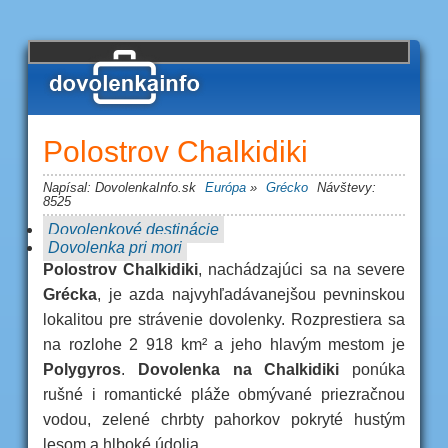
Afrika
Ázia
Polostrov Chalkidiki
Kategórie
Články
Austrália
Napísal:
DovolenkaInfo.sk
Európa
»
Grécko
Návštevy:
Foto týždňa
Cestovné poistenie
8525
Dovolenkové destinácie
Európa
Cestovné kancelárie
Dovolenka pri mori
Polostrov Chalkidiki
, nachádzajúci sa na severe
Amerika
Grécka
, je azda najvyhľadávanejšou pevninskou
lokalitou pre strávenie dovolenky. Rozprestiera sa
na rozlohe 2 918 km² a jeho hlavým mestom je
Polygyros
.
Dovolenka na Chalkidiki
ponúka
rušné i romantické pláže obmývané priezračnou
vodou, zelené chrbty pahorkov pokryté hustým
lesom a hlboké údolia.