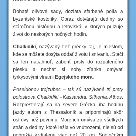
Bohaté olivové sady, dozlata sfarbené polia a
byzantské kostolíky. Obraz dotvárajú dediny so
stáročnou históriou a letoviská, v ktorých pulzuje
život do neskorých nočných hodín.
Chalkidiki
, nazývaný tiež grécky raj, je miestom,
kde sa môžete dosýta oddať životu i snívaniu. Stačí
sa len natiahnuť, zaboriť prsty do rozpáleného
piesku a nechať si nohy zľahka omývať
tyrkysovými vlnami
Egejského mora
.
Poseidonov trojzubec – tak sú nazývané tri prsty
polostrova Chalkidiki - Kassandra, Sithonia, Athos
.
Rozprestierajú sa na severe Grécka, iba hodinu
jazdy autom z Thessaloník a pripomínajú skôr
ostrovy než pevninu. More ich omýva zo všetkých
strán a dediny, ktoré ležia vo vnútrozemí, nie sú od
pobrežia vzdialené viac než 20 km. Spoločným