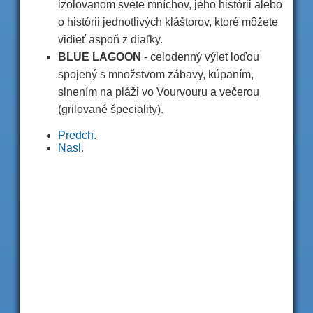
izolovanom svete mníchov, jeho histórii alebo
o histórii jednotlivých kláštorov, ktoré môžete
vidieť aspoň z diaľky.
BLUE LAGOON
- celodenný výlet loďou
spojený s množstvom zábavy, kúpaním,
slnením na pláži vo Vourvouru a večerou
(grilované špeciality).
Predch.
Nasl.