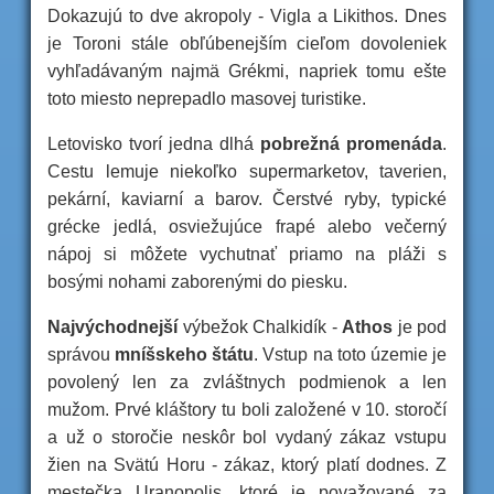
Dokazujú to dve akropoly - Vigla a Likithos. Dnes
je Toroni stále obľúbenejším cieľom dovoleniek
vyhľadávaným najmä Grékmi, napriek tomu ešte
toto miesto neprepadlo masovej turistike.
Letovisko tvorí jedna dlhá
pobrežná promenáda
.
Cestu lemuje niekoľko supermarketov, taverien,
pekární, kaviarní a barov. Čerstvé ryby, typické
grécke jedlá, osviežujúce frapé alebo večerný
nápoj si môžete vychutnať priamo na pláži s
bosými nohami zaborenými do piesku.
Najvýchodnejší
výbežok Chalkidík -
Athos
je pod
správou
mníšskeho štátu
. Vstup na toto územie je
povolený len za zvláštnych podmienok a len
mužom. Prvé kláštory tu boli založené v 10. storočí
a už o storočie neskôr bol vydaný zákaz vstupu
žien na Svätú Horu - zákaz, ktorý platí dodnes. Z
mestečka Uranopolis, ktoré je považované za