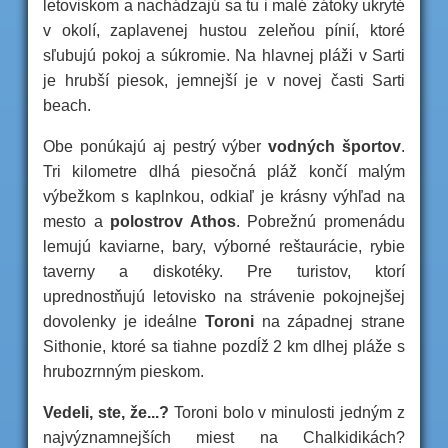
letoviskom a nachádzajú sa tu i malé zátoky ukryté
v okolí, zaplavenej hustou zeleňou pínií, ktoré
sľubujú pokoj a súkromie. Na hlavnej pláži v Sarti
je hrubší piesok, jemnejší je v novej časti Sarti
beach.
Obe ponúkajú aj pestrý výber
vodných športov
.
Tri kilometre dlhá piesočná pláž končí malým
výbežkom s kaplnkou, odkiaľ je krásny výhľad na
mesto a
polostrov Athos
. Pobrežnú promenádu
lemujú kaviarne, bary, výborné reštaurácie, rybie
taverny a diskotéky. Pre turistov, ktorí
uprednostňujú letovisko na strávenie pokojnejšej
dovolenky je ideálne
Toroni
na západnej strane
Sithonie, ktoré sa tiahne pozdĺž 2 km dlhej pláže s
hrubozrnným pieskom.
Vedeli, ste, že...?
Toroni bolo v minulosti jedným z
najvýznamnejších miest na Chalkidikách?