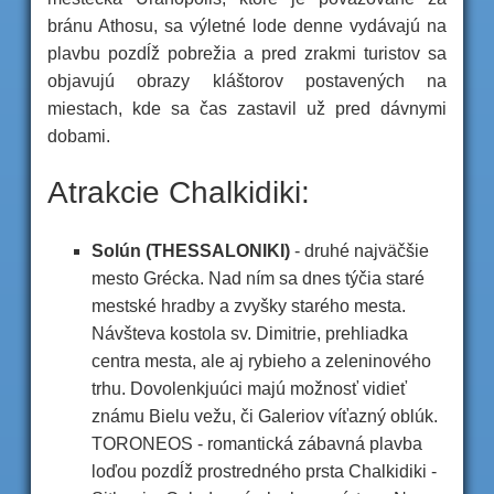
bránu Athosu, sa výletné lode denne vydávajú na
plavbu pozdĺž pobrežia a pred zrakmi turistov sa
objavujú obrazy kláštorov postavených na
miestach, kde sa čas zastavil už pred dávnymi
dobami.
Atrakcie Chalkidiki:
Solún (THESSALONIKI)
- druhé najväčšie
mesto Grécka. Nad ním sa dnes týčia staré
mestské hradby a zvyšky starého mesta.
Návšteva kostola sv. Dimitrie, prehliadka
centra mesta, ale aj rybieho a zeleninového
trhu. Dovolenkjuúci majú možnosť vidieť
známu Bielu vežu, či Galeriov víťazný oblúk.
TORONEOS - romantická zábavná plavba
loďou pozdĺž prostredného prsta Chalkidiki -