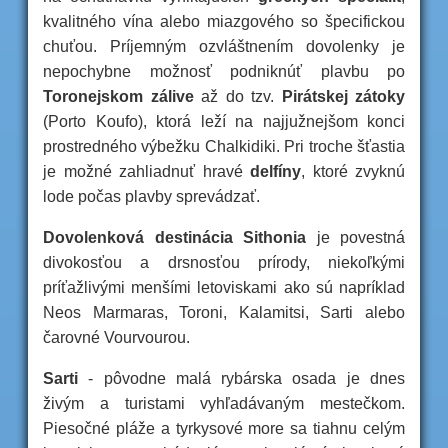
kvalitného vína alebo miazgového so špecifickou
chuťou. Príjemným ozvláštnením dovolenky je
nepochybne možnosť podniknúť plavbu po
Toronejskom zálive
až do tzv.
Pirátskej zátoky
(Porto Koufo), ktorá leží na najjužnejšom konci
prostredného výbežku Chalkidiki. Pri troche šťastia
je možné zahliadnuť hravé
delfíny
, ktoré zvyknú
lode počas plavby sprevádzať.
Dovolenková destinácia Sithonia
je povestná
divokosťou a drsnosťou prírody, niekoľkými
príťažlivými menšími letoviskami ako sú napríklad
Neos Marmaras, Toroni, Kalamitsi, Sarti alebo
čarovné Vourvourou.
Sarti
- pôvodne malá rybárska osada je dnes
živým a turistami vyhľadávaným mestečkom.
Piesočné pláže a tyrkysové more sa tiahnu celým