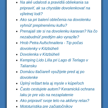
Na aké udalosti a pravidlá obliekania sa
pripraviť, ak sa chystáte dovolenkovať na
výletnej lodi?
Ako sa pri balení oblečenia na dovolenku
vyhnúť preplnenému kufru?
Prenajali ste si na dovolenku karavan? Na čo
nezabudnúť predtým ako vyrazíte?
Hrob Petra Aufschnaitera - Tip počas
dovolenky v Kitzbüheli
Dovolenka v Kitzbüheli
Kemping Lido Lilla pri Lago di Terlago v
Taliansku
Domácu tlačiareň využijete pred aj po
dovolenke
Úplný reštart tela aj mysle v kúpeľoch
Často cestujete autom? Keramická ochrana
laku je pre vás na nezaplatenie
Ako pripraviť svoje telo na aktívny relax?
Mototuristika pre začiatočníkov