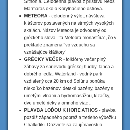
Sithonia. Celodenná plavba z prístavu Neos
Marmaras okolo Korytnačieho ostrova.
METEORA
- celodenný výlet, návšteva
kláštorov postavených na strmých vysokých
skalách. Názov Meteora je odvodený od
gréckeho slova: "ta Meteora monastíria", čo v
preklade znamená "vo vzduchu sa
vznášajúce kláštory".
GRÉCKY VEČER
- folklórny večer plný
zábavy za sprievodu gréckej hudby, tanca a
dobrého jedla. Waterland - vodný park
vzdialený cca 20 km od Solúnu ponúka
niekoľko bazénov, detské bazény, bazény s
umelými vlnami a hydromasážou, kĺzačky,
dve umelé rieky a omnoho viac ...
PLAVBA LOĎOU K HORE ATHOS
- plavba
pozdĺž západného pobrežia tretieho výbežku
Chalkidiki. Dozviete sa zaujímavosti o