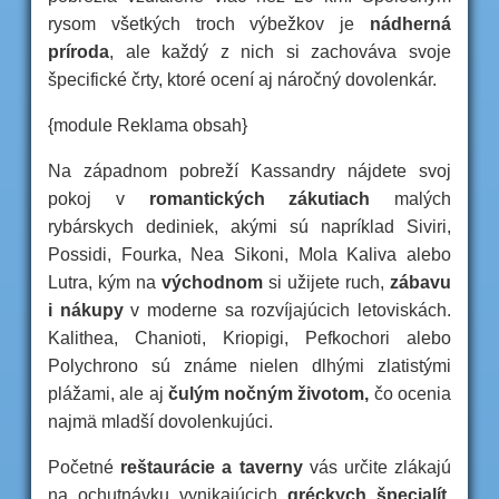
rysom všetkých troch výbežkov je
nádherná
príroda
, ale každý z nich si zachováva svoje
špecifické črty, ktoré ocení aj náročný dovolenkár.
{module Reklama obsah}
Na západnom pobreží Kassandry nájdete svoj
pokoj v
romantických zákutiach
malých
rybárskych dediniek, akými sú napríklad Siviri,
Possidi, Fourka, Nea Sikoni, Mola Kaliva alebo
Lutra, kým na
východnom
si užijete ruch,
zábavu
i nákupy
v moderne sa rozvíjajúcich letoviskách.
Kalithea, Chanioti, Kriopigi, Pefkochori alebo
Polychrono sú známe nielen dlhými zlatistými
plážami, ale aj
čulým nočným životom,
čo ocenia
najmä mladší dovolenkujúci.
Početné
reštaurácie a taverny
vás určite zlákajú
na ochutnávku vynikajúcich
gréckych špecialít
,