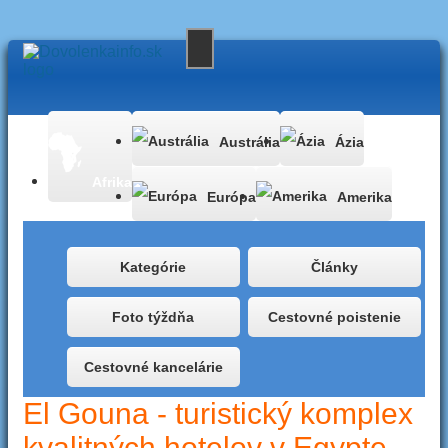
Austrália
Ázia
Afrika
Európa
Amerika
Kategórie
Články
Foto týždňa
Cestovné poistenie
Cestovné kancelárie
El Gouna - turistický komplex
kvalitných hotelov v Egypte