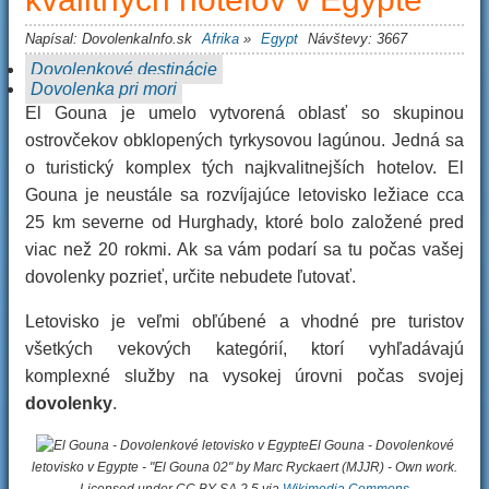
Napísal:
DovolenkaInfo.sk
Afrika
»
Egypt
Návštevy: 3667
Dovolenkové destinácie
Dovolenka pri mori
El Gouna je umelo vytvorená oblasť so skupinou
ostrovčekov obklopených tyrkysovou lagúnou. Jedná sa
o turistický komplex tých najkvalitnejších hotelov. El
Gouna je neustále sa rozvíjajúce letovisko ležiace cca
25 km severne od Hurghady, ktoré bolo založené pred
viac než 20 rokmi. Ak sa vám podarí sa tu počas vašej
dovolenky pozrieť, určite nebudete ľutovať.
Letovisko je veľmi obľúbené a vhodné pre turistov
všetkých vekových kategórií, ktorí vyhľadávajú
komplexné služby na vysokej úrovni počas svojej
dovolenky
.
El Gouna - Dovolenkové
letovisko v Egypte - "El Gouna 02" by Marc Ryckaert (MJJR) - Own work.