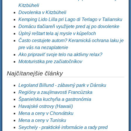
Kitzbüheli
Dovolenka v Kitzbüheli
Kemping Lido Lilla pri Lago di Terlago v Taliansku
Domácu tlačiareň využijete pred aj po dovolenke
Úplný reštart tela aj mysle v kúpeľoch
Často cestujete autom? Keramická ochrana laku je
pre vás na nezaplatenie
Ako pripraviť svoje telo na aktívny relax?
Mototuristika pre začiatočníkov
Najčítanejšie články
Legoland Billund - zábavný park v Dánsku
Regióny a zaujímavosti Francúzska
Španielska kuchyňa a gastronómia
Havajské ostrovy (Hawaii)
Mena a ceny v Chorvátsku
Mena a ceny v Tunisku
Seychely - praktické informácie a rady pred