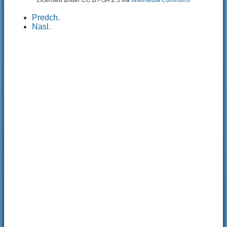
Licensed under CC BY-SA 2.5 via
Wikimedia Commons
Predch.
Nasl.